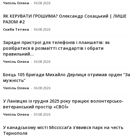
Чепіль Олена
-
06.08.2026
ЯК КЕРУВАТИ ГРОШИМА? Олександр Сохацький | ЛИШЕ
РАЗОМ #2
Скиба Тетяна
-
06.08.2026
Зарядні пристрої для телефонів і планшетів: як
розібратися в розмаїтті стандартів і обрати
правильний...
Чепіль Олена
-
06.08.2026
Боєць 105 бригади Михайло Дерлиця отримав орден “За
мужність”
Чепіль Олена
-
06.08.2026
У Ланівцях із грудня 2025 року працює волонтерсько-
ветеранський простір «СВОЇ»
Чепіль Олена
-
05.08.2026
У канадському місті Міссіссаґа з’явився парк на честь
Тернополя