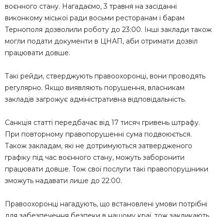
воєнного стану. Нагадаємо, 3 травня на засіданні
виконкому міської ради восьми ресторанам і барам
Тернополя дозволили роботу до 23:00. Інші заклади також
могли подати документи в ЦНАП, аби отримати дозвіл
працювати довше.
Такі рейди, стверджують правоохоронці, вони проводять
регулярно. Якщо виявляють порушення, власникам
закладів загрожує адміністративна відповідальність.
Санкція статті передбачає від 17 тисяч гривень штрафу.
При повторному правопорушенні сума подвоюється.
Також закладам, які не дотримуються затвердженого
графіку під час воєнного стану, можуть заборонити
працювати довше. Тож свої послуги такі правопорушники
зможуть надавати лише до 22:00.
Правоохоронці нагадують, що встановлені умови потрібні
для забезпечення безпеки в нашому краї, тож закликають