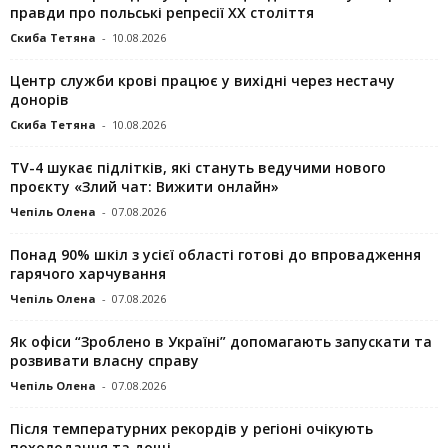
правди про польські репресії ХХ століття
Скиба Тетяна
-
10.08.2026
Центр служби крові працює у вихідні через нестачу
донорів
Скиба Тетяна
-
10.08.2026
TV-4 шукає підлітків, які стануть ведучими нового
проєкту «Злий чат: Вижити онлайн»
Чепіль Олена
-
07.08.2026
Понад 90% шкіл з усієї області готові до впровадження
гарячого харчування
Чепіль Олена
-
07.08.2026
Як офіси “Зроблено в Україні” допомагають запускaти та
розвивати власну справу
Чепіль Олена
-
07.08.2026
Після температурних рекордів у регіоні очікують
похолодання та дощі