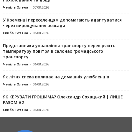
Чепіль Олена
-
07.08.2026
У Кременці переселенцям допомагають адаптуватися
через вирощування розсади
Скиба Тетяна
-
06.08.2026
Представники управління транспорту перевіряють
температуру повітря в салонах громадського
транспорту
Чепіль Олена
-
06.08.2026
Як літня спека впливає на домашніх улюбленців
Чепіль Олена
-
06.08.2026
ЯК КЕРУВАТИ ГРОШИМА? Олександр Сохацький | ЛИШЕ
РАЗОМ #2
Скиба Тетяна
-
06.08.2026