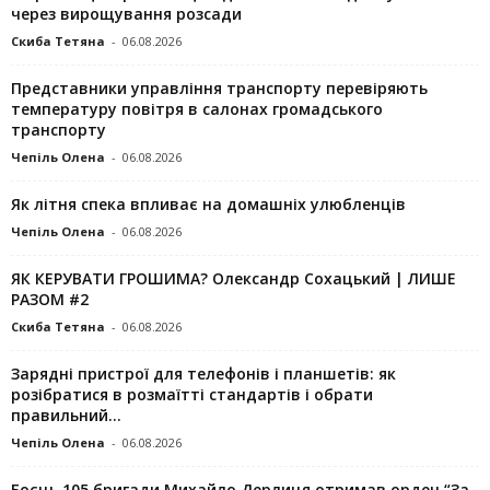
через вирощування розсади
Скиба Тетяна
-
06.08.2026
Представники управління транспорту перевіряють
температуру повітря в салонах громадського
транспорту
Чепіль Олена
-
06.08.2026
Як літня спека впливає на домашніх улюбленців
Чепіль Олена
-
06.08.2026
ЯК КЕРУВАТИ ГРОШИМА? Олександр Сохацький | ЛИШЕ
РАЗОМ #2
Скиба Тетяна
-
06.08.2026
Зарядні пристрої для телефонів і планшетів: як
розібратися в розмаїтті стандартів і обрати
правильний...
Чепіль Олена
-
06.08.2026
Боєць 105 бригади Михайло Дерлиця отримав орден “За