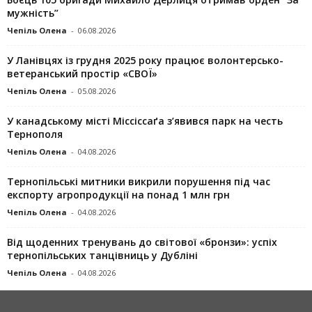
мужність”
Чепіль Олена
-
06.08.2026
У Ланівцях із грудня 2025 року працює волонтерсько-
ветеранський простір «СВОЇ»
Чепіль Олена
-
05.08.2026
У канадському місті Міссіссаґа з’явився парк на честь
Тернополя
Чепіль Олена
-
04.08.2026
Тернопільські митники викрили порушення під час
експорту агропродукції на понад 1 млн грн
Чепіль Олена
-
04.08.2026
Від щоденних тренувань до світової «бронзи»: успіх
тернопільських танцівниць у Дубліні
Чепіль Олена
-
04.08.2026