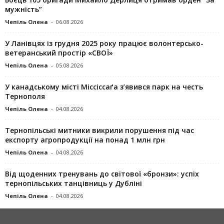
мужність”
Чепіль Олена
-
06.08.2026
У Ланівцях із грудня 2025 року працює волонтерсько-
ветеранський простір «СВОЇ»
Чепіль Олена
-
05.08.2026
У канадському місті Міссіссаґа з’явився парк на честь
Тернополя
Чепіль Олена
-
04.08.2026
Тернопільські митники викрили порушення під час
експорту агропродукції на понад 1 млн грн
Чепіль Олена
-
04.08.2026
Від щоденних тренувань до світової «бронзи»: успіх
тернопільських танцівниць у Дубліні
Чепіль Олена
-
04.08.2026