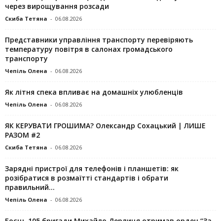
через вирощування розсади
Скиба Тетяна
-
06.08.2026
Представники управління транспорту перевіряють
температуру повітря в салонах громадського
транспорту
Чепіль Олена
-
06.08.2026
Як літня спека впливає на домашніх улюбленців
Чепіль Олена
-
06.08.2026
ЯК КЕРУВАТИ ГРОШИМА? Олександр Сохацький | ЛИШЕ
РАЗОМ #2
Скиба Тетяна
-
06.08.2026
Зарядні пристрої для телефонів і планшетів: як
розібратися в розмаїтті стандартів і обрати
правильний...
Чепіль Олена
-
06.08.2026
Боєць 105 бригади Михайло Дерлиця отримав орден “За