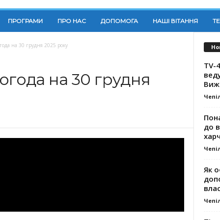
ПРОГРАМИ
ПРО НАС
ДОПОМОГА
НАШІ ВІТАННЯ
Т
года на 30 грудня 2025 року
Но
TV-4
вед
огода на 30 грудня
Виж
Чепі
Пона
до 
хар
Чепі
Як о
доп
влас
Чепі