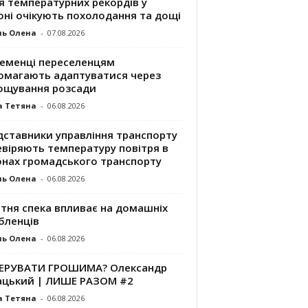
я температурних рекордів у
оні очікують похолодання та дощі
ль Олена
-
07.08.2026
ременці переселенцям
омагають адаптуватися через
ощування розсади
а Тетяна
-
06.08.2026
дставники управління транспорту
евіряють температуру повітря в
онах громадського транспорту
ль Олена
-
06.08.2026
ітня спека впливає на домашніх
бленців
ль Олена
-
06.08.2026
КЕРУВАТИ ГРОШИМА? Олександр
ацький | ЛИШЕ РАЗОМ #2
а Тетяна
-
06.08.2026