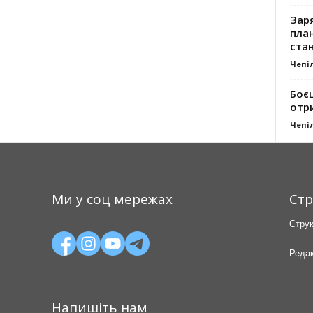
Заря
план
стан
Чепі
Боє
отр
Чепі
Ми у соц мережах
Стр
Струк
Редак
Напишіть нам