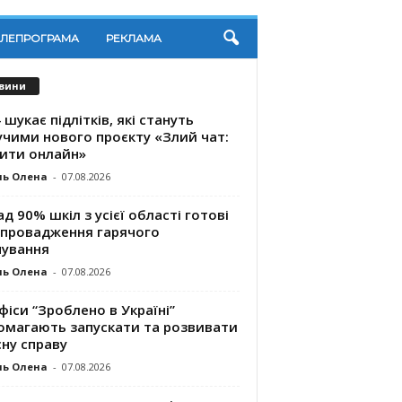
ЕЛЕПРОГРАМА
РЕКЛАМА
вини
 шукає підлітків, які стануть
учими нового проєкту «Злий чат:
ити онлайн»
ль Олена
-
07.08.2026
д 90% шкіл з усієї області готові
впровадження гарячого
чування
ль Олена
-
07.08.2026
фіси “Зроблено в Україні”
омагають запускaти та розвивати
ну справу
ль Олена
-
07.08.2026