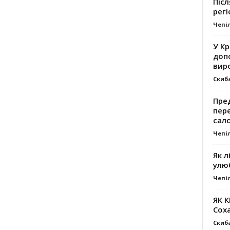
Післ
регі
Чепі
У К
доп
вир
Скиб
Пре
пер
сал
Чепі
Як л
улю
Чепі
ЯК 
Сох
Скиб