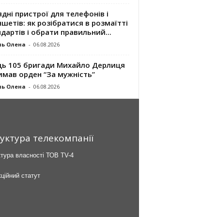
дні пристрої для телефонів і
шетів: як розібратися в розмаїтті
дартів і обрати правильний...
ль Олена
-
06.08.2026
ць 105 бригади Михайло Дерлиця
имав орден “За мужність”
ль Олена
-
06.08.2026
уктура телекомпанії
тура власності ТОВ TV-4
ційний статут