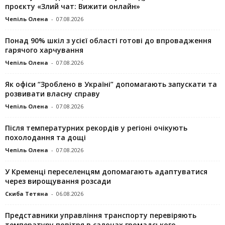
проєкту «Злий чат: Вижити онлайн»
Чепіль Олена
-
07.08.2026
Понад 90% шкіл з усієї області готові до впровадження
гарячого харчування
Чепіль Олена
-
07.08.2026
Як офіси “Зроблено в Україні” допомагають запускaти та
розвивати власну справу
Чепіль Олена
-
07.08.2026
Після температурних рекордів у регіоні очікують
похолодання та дощі
Чепіль Олена
-
07.08.2026
У Кременці переселенцям допомагають адаптуватися
через вирощування розсади
Скиба Тетяна
-
06.08.2026
Представники управління транспорту перевіряють
температуру повітря в салонах громадського