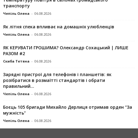
транспорту
Чепіль Олена
-
06.08.2026
Як літня спека впливає на домашніх улюбленців
Чепіль Олена
-
06.08.2026
ЯК КЕРУВАТИ ГРОШИМА? Олександр Сохацький | ЛИШЕ
РАЗОМ #2
Скиба Тетяна
-
06.08.2026
Зарядні пристрої для телефонів і планшетів: як
розібратися в розмаїтті стандартів і обрати
правильний...
Чепіль Олена
-
06.08.2026
Боєць 105 бригади Михайло Дерлиця отримав орден “За
мужність”
Чепіль Олена
-
06.08.2026