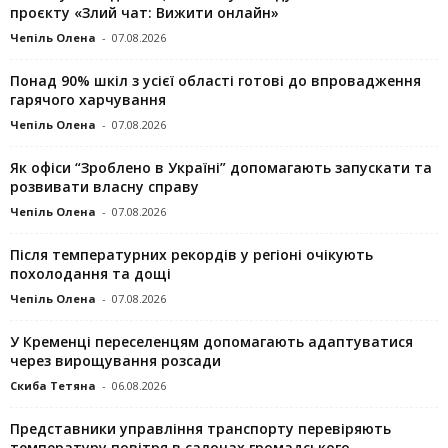
проєкту «Злий чат: Вижити онлайн»
Чепіль Олена
-
07.08.2026
Понад 90% шкіл з усієї області готові до впровадження
гарячого харчування
Чепіль Олена
-
07.08.2026
Як офіси “Зроблено в Україні” допомагають запускaти та
розвивати власну справу
Чепіль Олена
-
07.08.2026
Після температурних рекордів у регіоні очікують
похолодання та дощі
Чепіль Олена
-
07.08.2026
У Кременці переселенцям допомагають адаптуватися
через вирощування розсади
Скиба Тетяна
-
06.08.2026
Представники управління транспорту перевіряють
температуру повітря в салонах громадського