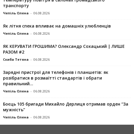
транспорту
Чепіль Олена
-
06.08.2026
Як літня спека впливає на домашніх улюбленців
Чепіль Олена
-
06.08.2026
ЯК КЕРУВАТИ ГРОШИМА? Олександр Сохацький | ЛИШЕ
РАЗОМ #2
Скиба Тетяна
-
06.08.2026
Зарядні пристрої для телефонів і планшетів: як
розібратися в розмаїтті стандартів і обрати
правильний...
Чепіль Олена
-
06.08.2026
Боєць 105 бригади Михайло Дерлиця отримав орден “За
мужність”
Чепіль Олена
-
06.08.2026