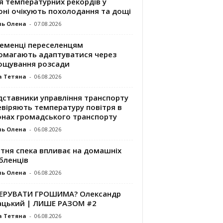
я температурних рекордів у
оні очікують похолодання та дощі
ль Олена
-
07.08.2026
ременці переселенцям
омагають адаптуватися через
ощування розсади
а Тетяна
-
06.08.2026
дставники управління транспорту
евіряють температуру повітря в
онах громадського транспорту
ль Олена
-
06.08.2026
ітня спека впливає на домашніх
бленців
ль Олена
-
06.08.2026
КЕРУВАТИ ГРОШИМА? Олександр
ацький | ЛИШЕ РАЗОМ #2
а Тетяна
-
06.08.2026