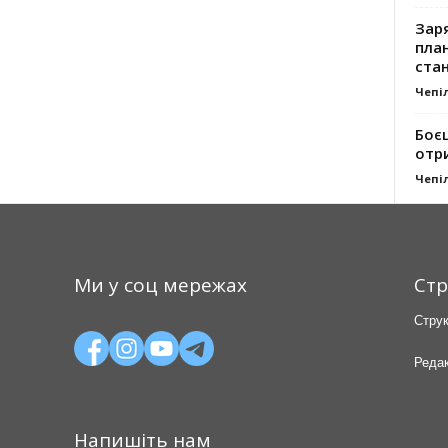
Заря
план
стан
Чепі
Боє
отр
Чепі
Ми у соц мережах
Стр
Струк
Редак
Напишіть нам