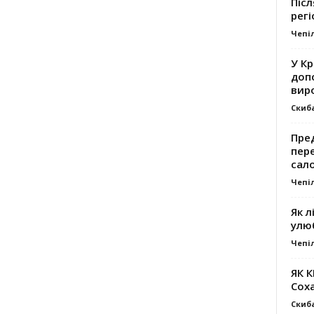
Післ
регі
Чепі
У К
доп
вир
Скиб
Пре
пер
сал
Чепі
Як л
улю
Чепі
ЯК 
Сох
Скиб