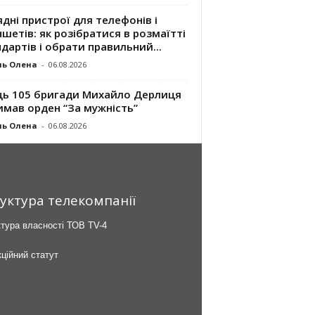
дні пристрої для телефонів і
шетів: як розібратися в розмаїтті
дартів і обрати правильний...
ль Олена
-
06.08.2026
ць 105 бригади Михайло Дерлиця
имав орден “За мужність”
ль Олена
-
06.08.2026
уктура телекомпанії
тура власності ТОВ TV-4
ційний статут