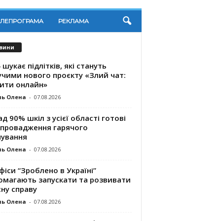
ЕЛЕПРОГРАМА
РЕКЛАМА
вини
 шукає підлітків, які стануть
учими нового проєкту «Злий чат:
ити онлайн»
ль Олена
-
07.08.2026
д 90% шкіл з усієї області готові
впровадження гарячого
чування
ль Олена
-
07.08.2026
фіси “Зроблено в Україні”
омагають запускaти та розвивати
ну справу
ль Олена
-
07.08.2026