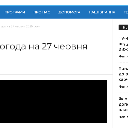
ПРОГРАМИ
ПРО НАС
ДОПОМОГА
НАШІ ВІТАННЯ
Т
года на 27 червня 2026 року
Но
TV-4
вед
огода на 27 червня
Виж
Чепі
Пона
до 
хар
Чепі
Як о
доп
влас
Чепі