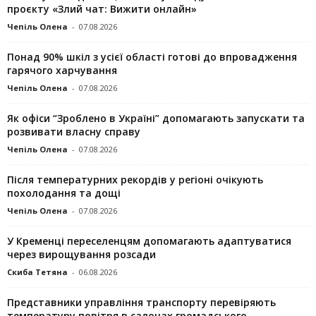
проєкту «Злий чат: Вижити онлайн»
Чепіль Олена
-
07.08.2026
Понад 90% шкіл з усієї області готові до впровадження
гарячого харчування
Чепіль Олена
-
07.08.2026
Як офіси “Зроблено в Україні” допомагають запускaти та
розвивати власну справу
Чепіль Олена
-
07.08.2026
Після температурних рекордів у регіоні очікують
похолодання та дощі
Чепіль Олена
-
07.08.2026
У Кременці переселенцям допомагають адаптуватися
через вирощування розсади
Скиба Тетяна
-
06.08.2026
Представники управління транспорту перевіряють
температуру повітря в салонах громадського