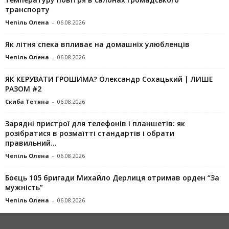
транспорту
Чепіль Олена
-
06.08.2026
Як літня спека впливає на домашніх улюбленців
Чепіль Олена
-
06.08.2026
ЯК КЕРУВАТИ ГРОШИМА? Олександр Сохацький | ЛИШЕ
РАЗОМ #2
Скиба Тетяна
-
06.08.2026
Зарядні пристрої для телефонів і планшетів: як
розібратися в розмаїтті стандартів і обрати
правильний...
Чепіль Олена
-
06.08.2026
Боєць 105 бригади Михайло Дерлиця отримав орден “За
мужність”
Чепіль Олена
-
06.08.2026