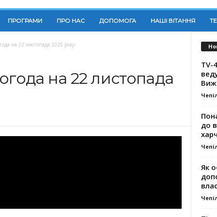
ПРОГРАМИ
ПРО НАС
ДОПОМОГА
НАШІ ВІТАННЯ
Т
года на 22 листопада 2025 року
Но
TV-4
вед
огода на 22 листопада
Виж
Чепі
Пона
до 
хар
Чепі
Як о
доп
влас
Чепі