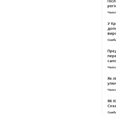
Післ
регі
Чепі
У К
доп
вир
Скиб
Пре
пер
сал
Чепі
Як л
улю
Чепі
ЯК 
Сох
Скиб