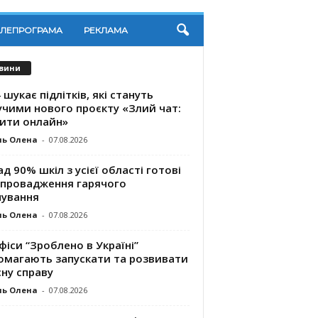
ЕЛЕПРОГРАМА
РЕКЛАМА
вини
 шукає підлітків, які стануть
учими нового проєкту «Злий чат:
ити онлайн»
ль Олена
-
07.08.2026
д 90% шкіл з усієї області готові
впровадження гарячого
чування
ль Олена
-
07.08.2026
фіси “Зроблено в Україні”
омагають запускaти та розвивати
ну справу
ль Олена
-
07.08.2026