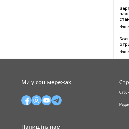
Заря
план
стан
Чепі
Боє
отр
Чепі
Ми у соц мережах
Стр
Струк
Редак
Напишіть нам