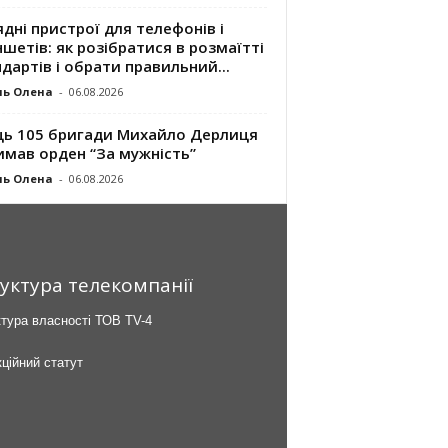
дні пристрої для телефонів і
шетів: як розібратися в розмаїтті
дартів і обрати правильний...
ль Олена
-
06.08.2026
ць 105 бригади Михайло Дерлиця
имав орден “За мужність”
ль Олена
-
06.08.2026
уктура телекомпанії
тура власності ТОВ TV-4
ційний статут