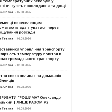
я температурних рекордів у
оні очікують похолодання та дощі
ль Олена
-
07.08.2026
ременці переселенцям
омагають адаптуватися через
ощування розсади
а Тетяна
-
06.08.2026
дставники управління транспорту
евіряють температуру повітря в
онах громадського транспорту
ль Олена
-
06.08.2026
ітня спека впливає на домашніх
бленців
ль Олена
-
06.08.2026
КЕРУВАТИ ГРОШИМА? Олександр
ацький | ЛИШЕ РАЗОМ #2
а Тетяна
-
06.08.2026