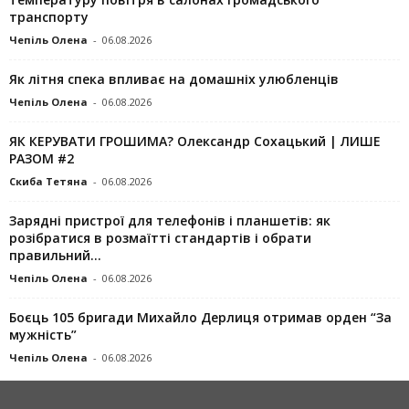
транспорту
Чепіль Олена
-
06.08.2026
Як літня спека впливає на домашніх улюбленців
Чепіль Олена
-
06.08.2026
ЯК КЕРУВАТИ ГРОШИМА? Олександр Сохацький | ЛИШЕ
РАЗОМ #2
Скиба Тетяна
-
06.08.2026
Зарядні пристрої для телефонів і планшетів: як
розібратися в розмаїтті стандартів і обрати
правильний...
Чепіль Олена
-
06.08.2026
Боєць 105 бригади Михайло Дерлиця отримав орден “За
мужність”
Чепіль Олена
-
06.08.2026