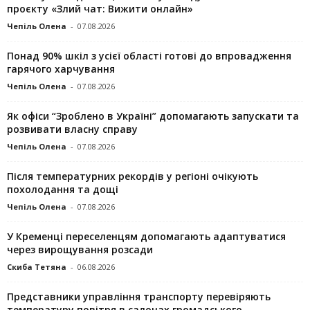
проєкту «Злий чат: Вижити онлайн»
Чепіль Олена
-
07.08.2026
Понад 90% шкіл з усієї області готові до впровадження
гарячого харчування
Чепіль Олена
-
07.08.2026
Як офіси “Зроблено в Україні” допомагають запускaти та
розвивати власну справу
Чепіль Олена
-
07.08.2026
Після температурних рекордів у регіоні очікують
похолодання та дощі
Чепіль Олена
-
07.08.2026
У Кременці переселенцям допомагають адаптуватися
через вирощування розсади
Скиба Тетяна
-
06.08.2026
Представники управління транспорту перевіряють
температуру повітря в салонах громадського