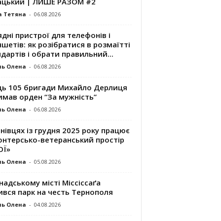
ацький | ЛИШЕ РАЗОМ #2
а Тетяна
-
06.08.2026
дні пристрої для телефонів і
шетів: як розібратися в розмаїтті
дартів і обрати правильний...
ль Олена
-
06.08.2026
ць 105 бригади Михайло Дерлиця
имав орден “За мужність”
ль Олена
-
06.08.2026
нівцях із грудня 2025 року працює
онтерсько-ветеранський простір
ОЇ»
ль Олена
-
05.08.2026
надському місті Міссіссаґа
ився парк на честь Тернополя
ль Олена
-
04.08.2026