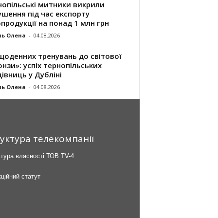
нопільські митники викрили
шення під час експорту
продукції на понад 1 млн грн
ль Олена
-
04.08.2026
щоденних тренувань до світової
нзи»: успіх тернопільських
івниць у Дубліні
ль Олена
-
04.08.2026
уктура телекомпанії
тура власності ТОВ TV-4
ційний статут