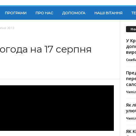
ПРОГРАМИ
ПРО НАС
ДОПОМОГА
НАШІ ВІТАННЯ
Т
рпня 2013
Но
У К
доп
огода на 17 серпня
вир
Скиб
Пре
пер
сал
Чепі
Як л
улю
Чепі
ЯК 