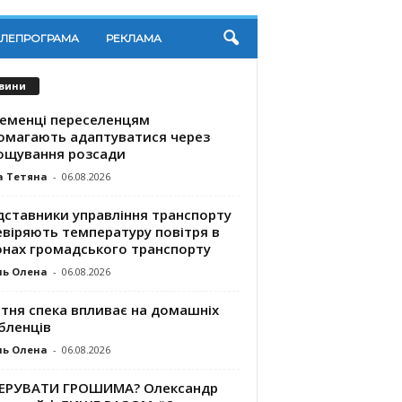
ЕЛЕПРОГРАМА
РЕКЛАМА
вини
ременці переселенцям
омагають адаптуватися через
ощування розсади
а Тетяна
-
06.08.2026
дставники управління транспорту
евіряють температуру повітря в
онах громадського транспорту
ль Олена
-
06.08.2026
ітня спека впливає на домашніх
бленців
ль Олена
-
06.08.2026
КЕРУВАТИ ГРОШИМА? Олександр