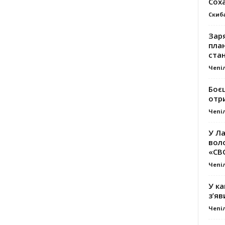
Сох
Скиб
Заря
план
стан
Чепі
Боє
отр
Чепі
У Ла
вол
«СВ
Чепі
У ка
з’яв
Чепі