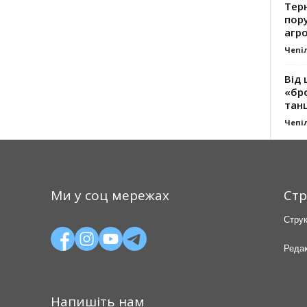
Тер
пору
агро
Чепі
Від 
«бро
танц
Чепі
Ми у соц мережах
Стр
Струк
Редак
Напишіть нам