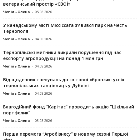
ветеранський простір «СВОЇ»
Чепіль Олена
-
05.08.2026
У канадському місті Міссіссаґа з’явився парк на честь
Тернополя
Чепіль Олена
-
04.08.2026
Тернопільські митники викрили порушення під час
експорту агропродукції на понад 1 млн грн
Чепіль Олена
-
04.08.2026
Від щоденних тренувань до світової «бронзи»: успіх
тернопільських танцівниць у Дубліні
Чепіль Олена
-
04.08.2026
Благодійний фонд “Карітас” проводить акцію “Шкільний
портфелик”
Чепіль Олена
-
03.08.2026
Перша перемога “Агробізнесу” в новому сезоні Першої
ліги