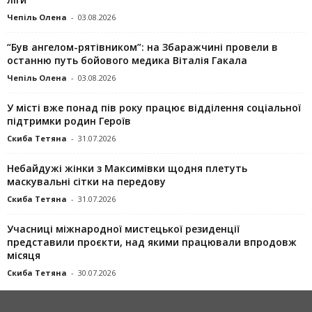
Чепіль Олена
-
03.08.2026
“Був ангелом-рятівником”: на Збаражчині провели в
останню путь бойового медика Віталія Гакала
Чепіль Олена
-
03.08.2026
У місті вже понад пів року працює відділення соціальної
підтримки родин Героїв
Скиба Тетяна
-
31.07.2026
Небайдужі жінки з Максимівки щодня плетуть
маскувальні сітки на передову
Скиба Тетяна
-
31.07.2026
Учасниці міжнародної мистецької резиденції
представили проєкти, над якими працювали впродовж
місяця
Скиба Тетяна
-
30.07.2026