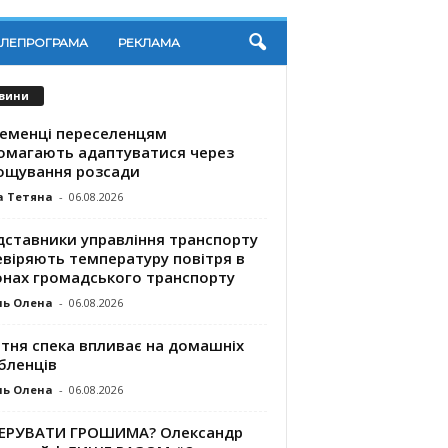
ЕЛЕПРОГРАМА
РЕКЛАМА
вини
ременці переселенцям
омагають адаптуватися через
ощування розсади
а Тетяна
-
06.08.2026
дставники управління транспорту
евіряють температуру повітря в
онах громадського транспорту
ль Олена
-
06.08.2026
ітня спека впливає на домашніх
бленців
ль Олена
-
06.08.2026
КЕРУВАТИ ГРОШИМА? Олександр