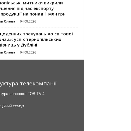
нопільські митники викрили
шення під час експорту
продукції на понад 1 млн грн
ль Олена
-
04.08.2026
щоденних тренувань до світової
нзи»: успіх тернопільських
івниць у Дубліні
ль Олена
-
04.08.2026
уктура телекомпанії
тура власності ТОВ TV-4
ційний статут