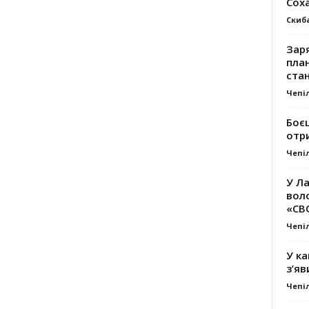
Сох
Скиб
Заря
план
стан
Чепі
Боє
отр
Чепі
У Ла
вол
«СВ
Чепі
У ка
з’яв
Чепі