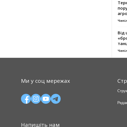
Тер
пору
агро
Чепі
Від 
«бро
танц
Чепі
Ми у соц мережах
Стр
Струк
Редак
Напишіть нам