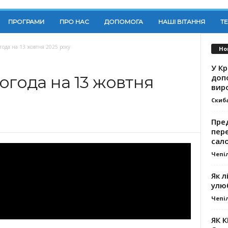
ПРОГРАМИ
ПРО НАС
ДОПОМОГА
НАШІ ВІТАННЯ
Т
года на 13 жовтня 2025 року
Но
У К
доп
огода на 13 жовтня
вир
Скиб
Пре
пер
сал
Чепі
Як л
улю
Чепі
ЯК 