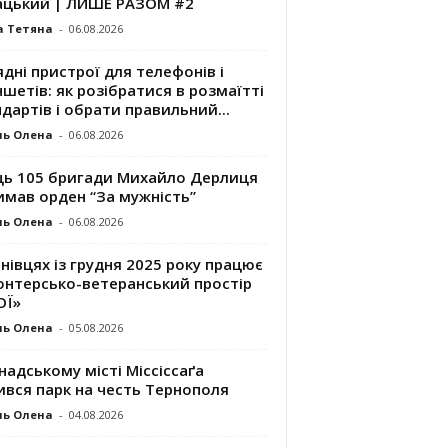
ацький | ЛИШЕ РАЗОМ #2
а Тетяна
-
06.08.2026
дні пристрої для телефонів і
шетів: як розібратися в розмаїтті
дартів і обрати правильний...
ль Олена
-
06.08.2026
ць 105 бригади Михайло Дерлиця
имав орден “За мужність”
ль Олена
-
06.08.2026
нівцях із грудня 2025 року працює
онтерсько-ветеранський простір
ОЇ»
ль Олена
-
05.08.2026
надському місті Міссіссаґа
ився парк на честь Тернополя
ль Олена
-
04.08.2026