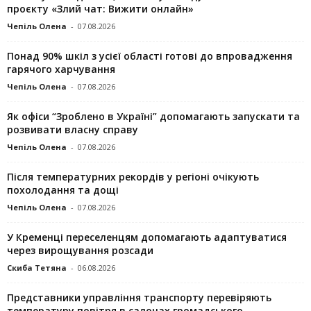
проєкту «Злий чат: Вижити онлайн»
Чепіль Олена
-
07.08.2026
Понад 90% шкіл з усієї області готові до впровадження
гарячого харчування
Чепіль Олена
-
07.08.2026
Як офіси “Зроблено в Україні” допомагають запускaти та
розвивати власну справу
Чепіль Олена
-
07.08.2026
Після температурних рекордів у регіоні очікують
похолодання та дощі
Чепіль Олена
-
07.08.2026
У Кременці переселенцям допомагають адаптуватися
через вирощування розсади
Скиба Тетяна
-
06.08.2026
Представники управління транспорту перевіряють
температуру повітря в салонах громадського