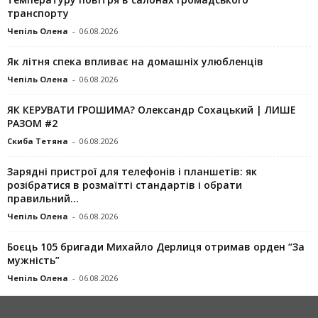
транспорту
Чепіль Олена
-
06.08.2026
Як літня спека впливає на домашніх улюбленців
Чепіль Олена
-
06.08.2026
ЯК КЕРУВАТИ ГРОШИМА? Олександр Сохацький | ЛИШЕ
РАЗОМ #2
Скиба Тетяна
-
06.08.2026
Зарядні пристрої для телефонів і планшетів: як
розібратися в розмаїтті стандартів і обрати
правильний...
Чепіль Олена
-
06.08.2026
Боєць 105 бригади Михайло Дерлиця отримав орден “За
мужність”
Чепіль Олена
-
06.08.2026