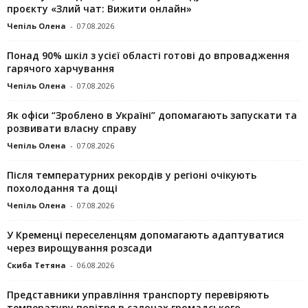
проєкту «Злий чат: Вижити онлайн»
Чепіль Олена
-
07.08.2026
Понад 90% шкіл з усієї області готові до впровадження
гарячого харчування
Чепіль Олена
-
07.08.2026
Як офіси “Зроблено в Україні” допомагають запускaти та
розвивати власну справу
Чепіль Олена
-
07.08.2026
Після температурних рекордів у регіоні очікують
похолодання та дощі
Чепіль Олена
-
07.08.2026
У Кременці переселенцям допомагають адаптуватися
через вирощування розсади
Скиба Тетяна
-
06.08.2026
Представники управління транспорту перевіряють
температуру повітря в салонах громадського