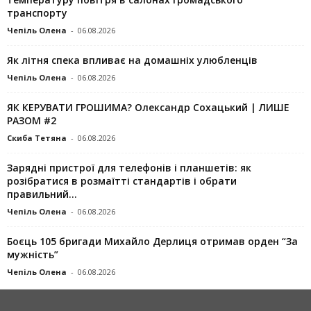
транспорту
Чепіль Олена
-
06.08.2026
Як літня спека впливає на домашніх улюбленців
Чепіль Олена
-
06.08.2026
ЯК КЕРУВАТИ ГРОШИМА? Олександр Сохацький | ЛИШЕ
РАЗОМ #2
Скиба Тетяна
-
06.08.2026
Зарядні пристрої для телефонів і планшетів: як
розібратися в розмаїтті стандартів і обрати
правильний...
Чепіль Олена
-
06.08.2026
Боєць 105 бригади Михайло Дерлиця отримав орден “За
мужність”
Чепіль Олена
-
06.08.2026