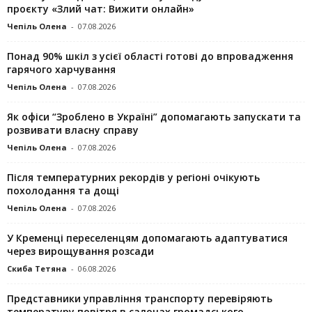
проєкту «Злий чат: Вижити онлайн»
Чепіль Олена
-
07.08.2026
Понад 90% шкіл з усієї області готові до впровадження
гарячого харчування
Чепіль Олена
-
07.08.2026
Як офіси “Зроблено в Україні” допомагають запускaти та
розвивати власну справу
Чепіль Олена
-
07.08.2026
Після температурних рекордів у регіоні очікують
похолодання та дощі
Чепіль Олена
-
07.08.2026
У Кременці переселенцям допомагають адаптуватися
через вирощування розсади
Скиба Тетяна
-
06.08.2026
Представники управління транспорту перевіряють
температуру повітря в салонах громадського