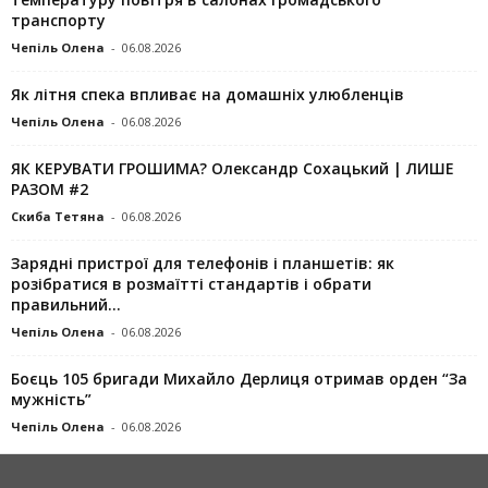
транспорту
Чепіль Олена
-
06.08.2026
Як літня спека впливає на домашніх улюбленців
Чепіль Олена
-
06.08.2026
ЯК КЕРУВАТИ ГРОШИМА? Олександр Сохацький | ЛИШЕ
РАЗОМ #2
Скиба Тетяна
-
06.08.2026
Зарядні пристрої для телефонів і планшетів: як
розібратися в розмаїтті стандартів і обрати
правильний...
Чепіль Олена
-
06.08.2026
Боєць 105 бригади Михайло Дерлиця отримав орден “За
мужність”
Чепіль Олена
-
06.08.2026