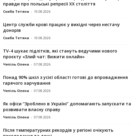
правди про польські репресії ХХ століття
Скиба Тетяна
-
10.08.2026
Центр служби крові працює у вихідні через нестачу
донорів
Скиба Тетяна
-
10.08.2026
TV-4 шукає підлітків, які стануть ведучими нового
проєкту «Злий чат: Вижити онлайн»
Чепіль Олена
-
07.08.2026
Понад 90% шкіл з усієї області готові до впровадження
гарячого харчування
Чепіль Олена
-
07.08.2026
Як офіси “Зроблено в Україні” допомагають запускaти та
розвивати власну справу
Чепіль Олена
-
07.08.2026
Після температурних рекордів у регіоні очікують
похолодання та дощі