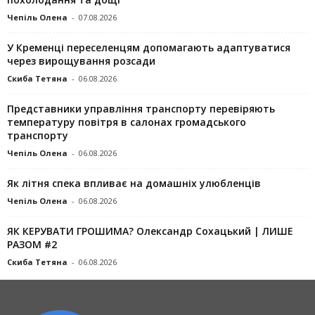
Чепіль Олена
-
07.08.2026
У Кременці переселенцям допомагають адаптуватися
через вирощування розсади
Скиба Тетяна
-
06.08.2026
Представники управління транспорту перевіряють
температуру повітря в салонах громадського
транспорту
Чепіль Олена
-
06.08.2026
Як літня спека впливає на домашніх улюбленців
Чепіль Олена
-
06.08.2026
ЯК КЕРУВАТИ ГРОШИМА? Олександр Сохацький | ЛИШЕ
РАЗОМ #2
Скиба Тетяна
-
06.08.2026