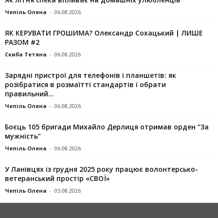
Чепіль Олена
-
06.08.2026
ЯК КЕРУВАТИ ГРОШИМА? Олександр Сохацький | ЛИШЕ
РАЗОМ #2
Скиба Тетяна
-
06.08.2026
Зарядні пристрої для телефонів і планшетів: як
розібратися в розмаїтті стандартів і обрати
правильний...
Чепіль Олена
-
06.08.2026
Боєць 105 бригади Михайло Дерлиця отримав орден “За
мужність”
Чепіль Олена
-
06.08.2026
У Ланівцях із грудня 2025 року працює волонтерсько-
ветеранський простір «СВОЇ»
Чепіль Олена
-
05.08.2026