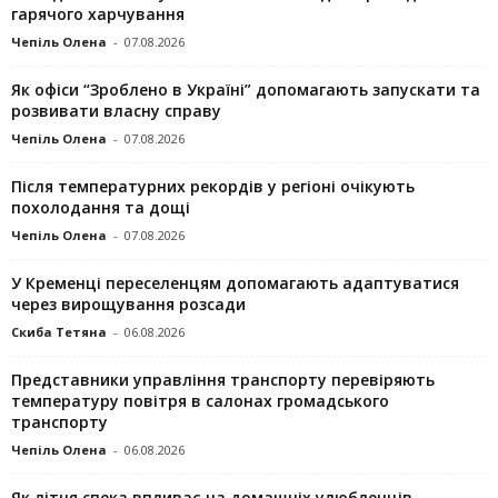
гарячого харчування
Чепіль Олена
-
07.08.2026
Як офіси “Зроблено в Україні” допомагають запускaти та
розвивати власну справу
Чепіль Олена
-
07.08.2026
Після температурних рекордів у регіоні очікують
похолодання та дощі
Чепіль Олена
-
07.08.2026
У Кременці переселенцям допомагають адаптуватися
через вирощування розсади
Скиба Тетяна
-
06.08.2026
Представники управління транспорту перевіряють
температуру повітря в салонах громадського
транспорту
Чепіль Олена
-
06.08.2026
Як літня спека впливає на домашніх улюбленців