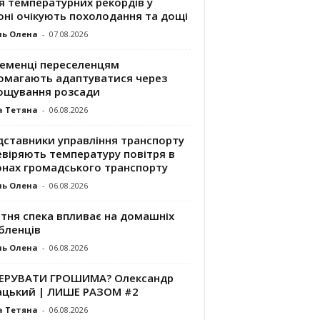
я температурних рекордів у
оні очікують похолодання та дощі
ль Олена
-
07.08.2026
ременці переселенцям
омагають адаптуватися через
ощування розсади
а Тетяна
-
06.08.2026
дставники управління транспорту
евіряють температуру повітря в
онах громадського транспорту
ль Олена
-
06.08.2026
ітня спека впливає на домашніх
бленців
ль Олена
-
06.08.2026
КЕРУВАТИ ГРОШИМА? Олександр
ацький | ЛИШЕ РАЗОМ #2
а Тетяна
-
06.08.2026