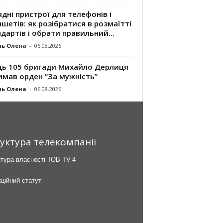
дні пристрої для телефонів і
шетів: як розібратися в розмаїтті
дартів і обрати правильний...
ль Олена
-
06.08.2026
ць 105 бригади Михайло Дерлиця
имав орден “За мужність”
ль Олена
-
06.08.2026
уктура телекомпанії
тура власності ТОВ TV-4
ційний статут