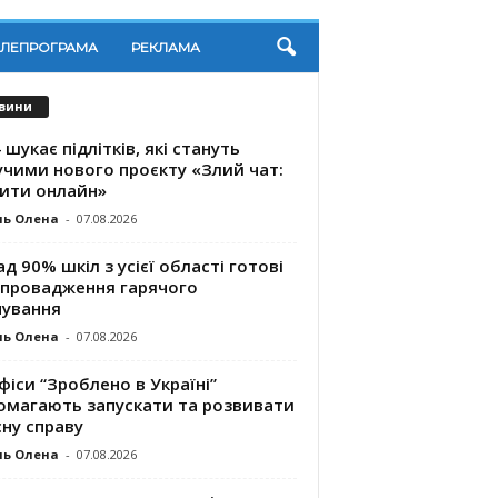
ЕЛЕПРОГРАМА
РЕКЛАМА
вини
 шукає підлітків, які стануть
учими нового проєкту «Злий чат:
ити онлайн»
ль Олена
-
07.08.2026
д 90% шкіл з усієї області готові
впровадження гарячого
чування
ль Олена
-
07.08.2026
фіси “Зроблено в Україні”
омагають запускaти та розвивати
ну справу
ль Олена
-
07.08.2026