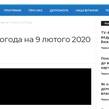
ПРОГРАМИ
ПРО НАС
ДОПОМОГА
НАШІ ВІТАННЯ
Т
года на 9 лютого 2020 року
Но
TV-4
вед
огода на 9 лютого 2020
Виж
Чепі
Пона
до 
хар
Чепі
Як о
доп
влас
Чепі