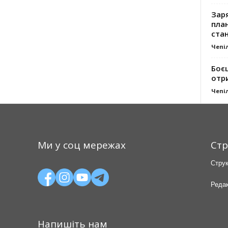
Заря
план
стан
Чепі
Боє
отр
Чепі
Ми у соц мережах
Стр
Струк
Редак
Напишіть нам