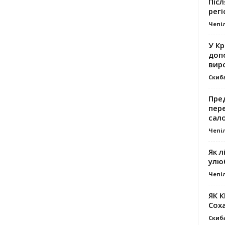
Післ
регі
Чепі
У К
доп
вир
Скиб
Пре
пер
сал
Чепі
Як л
улю
Чепі
ЯК 
Сох
Скиб