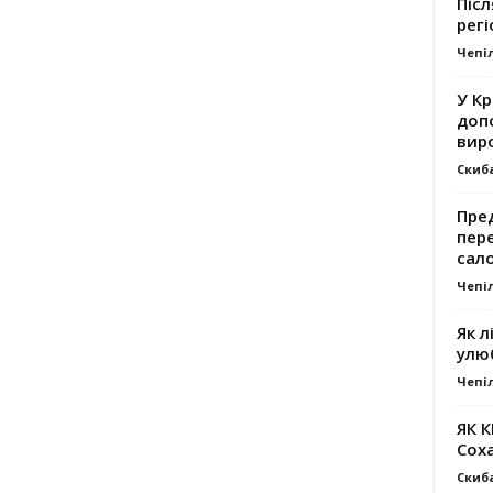
Післ
регі
Чепі
У К
доп
вир
Скиб
Пре
пер
сал
Чепі
Як л
улю
Чепі
ЯК 
Сох
Скиб