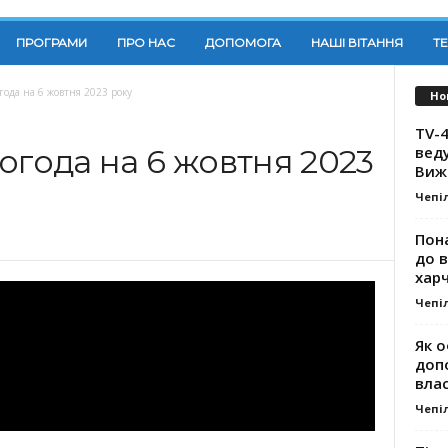
ПРОГРАМИ
ПРО НАС
ДОПОМОГА
НАШІ ВІТАННЯ
Т
года на 6 жовтня 2023 року
Но
TV-4
вед
огода на 6 жовтня 2023
Виж
Чепі
Пона
до 
хар
Чепі
Як о
доп
влас
Чепі