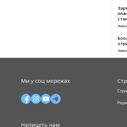
Заря
план
стан
Чепі
Боє
отр
Чепі
Ми у соц мережах
Стр
Струк
Редак
Напишіть нам