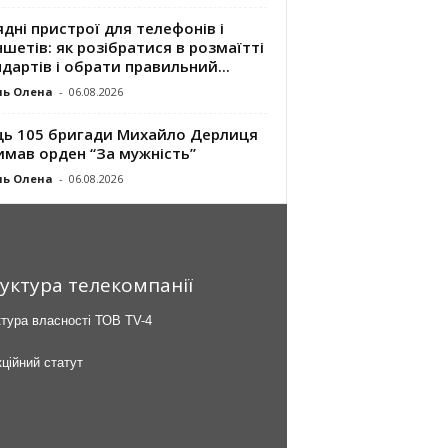
дні пристрої для телефонів і
шетів: як розібратися в розмаїтті
дартів і обрати правильний...
ль Олена
-
06.08.2026
ць 105 бригади Михайло Дерлиця
имав орден “За мужність”
ль Олена
-
06.08.2026
уктура телекомпанії
тура власності ТОВ TV-4
ційний статут