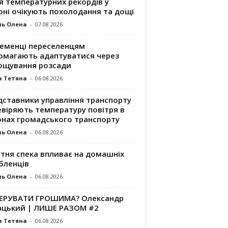
я температурних рекордів у
оні очікують похолодання та дощі
ль Олена
-
07.08.2026
ременці переселенцям
омагають адаптуватися через
ощування розсади
а Тетяна
-
06.08.2026
дставники управління транспорту
евіряють температуру повітря в
онах громадського транспорту
ль Олена
-
06.08.2026
ітня спека впливає на домашніх
бленців
ль Олена
-
06.08.2026
КЕРУВАТИ ГРОШИМА? Олександр
ацький | ЛИШЕ РАЗОМ #2
а Тетяна
-
06.08.2026