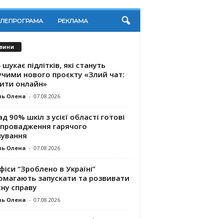
ЕЛЕПРОГРАМА
РЕКЛАМА
вини
 шукає підлітків, які стануть
учими нового проєкту «Злий чат:
ити онлайн»
ль Олена
-
07.08.2026
д 90% шкіл з усієї області готові
впровадження гарячого
чування
ль Олена
-
07.08.2026
фіси “Зроблено в Україні”
омагають запускaти та розвивати
ну справу
ль Олена
-
07.08.2026