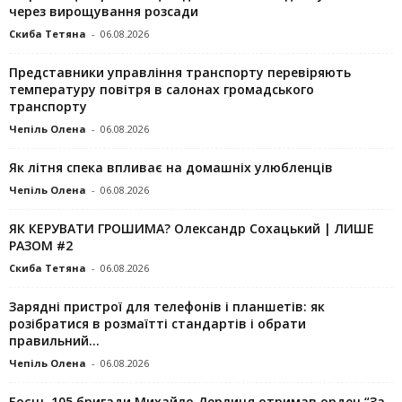
через вирощування розсади
Скиба Тетяна
-
06.08.2026
Представники управління транспорту перевіряють
температуру повітря в салонах громадського
транспорту
Чепіль Олена
-
06.08.2026
Як літня спека впливає на домашніх улюбленців
Чепіль Олена
-
06.08.2026
ЯК КЕРУВАТИ ГРОШИМА? Олександр Сохацький | ЛИШЕ
РАЗОМ #2
Скиба Тетяна
-
06.08.2026
Зарядні пристрої для телефонів і планшетів: як
розібратися в розмаїтті стандартів і обрати
правильний...
Чепіль Олена
-
06.08.2026
Боєць 105 бригади Михайло Дерлиця отримав орден “За