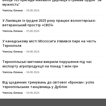
мужність”
Чепіль Олена
-
06.08.2026
У Ланівцях із грудня 2025 року працює волонтерсько-
ветеранський простір «СВОЇ»
Чепіль Олена
-
05.08.2026
У канадському місті Міссіссаґа з’явився парк на честь
Тернополя
Чепіль Олена
-
04.08.2026
Тернопільські митники викрили порушення під час
експорту агропродукції на понад 1 млн грн
Чепіль Олена
-
04.08.2026
Від щоденних тренувань до світової «бронзи»: успіх
тернопільських танцівниць у Дубліні
Чепіль Олена
-
04.08.2026