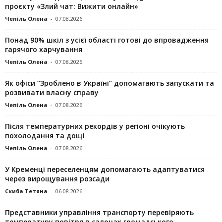
проєкту «Злий чат: Вижити онлайн»
Чепіль Олена
-
07.08.2026
Понад 90% шкіл з усієї області готові до впровадження
гарячого харчування
Чепіль Олена
-
07.08.2026
Як офіси “Зроблено в Україні” допомагають запускaти та
розвивати власну справу
Чепіль Олена
-
07.08.2026
Після температурних рекордів у регіоні очікують
похолодання та дощі
Чепіль Олена
-
07.08.2026
У Кременці переселенцям допомагають адаптуватися
через вирощування розсади
Скиба Тетяна
-
06.08.2026
Представники управління транспорту перевіряють
температуру повітря в салонах громадського