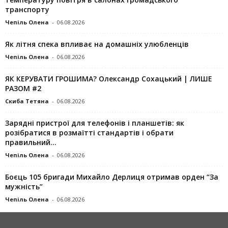
транспорту
Чепіль Олена
-
06.08.2026
Як літня спека впливає на домашніх улюбленців
Чепіль Олена
-
06.08.2026
ЯК КЕРУВАТИ ГРОШИМА? Олександр Сохацький | ЛИШЕ
РАЗОМ #2
Скиба Тетяна
-
06.08.2026
Зарядні пристрої для телефонів і планшетів: як
розібратися в розмаїтті стандартів і обрати
правильний...
Чепіль Олена
-
06.08.2026
Боєць 105 бригади Михайло Дерлиця отримав орден “За
мужність”
Чепіль Олена
-
06.08.2026