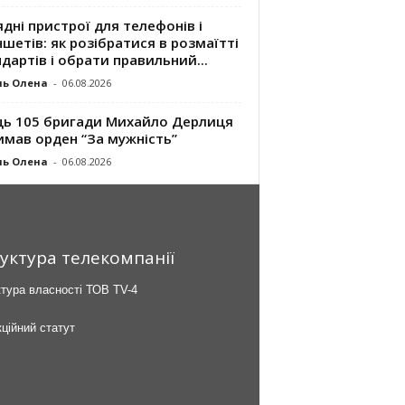
дні пристрої для телефонів і
шетів: як розібратися в розмаїтті
дартів і обрати правильний...
ль Олена
-
06.08.2026
ць 105 бригади Михайло Дерлиця
имав орден “За мужність”
ль Олена
-
06.08.2026
уктура телекомпанії
тура власності ТОВ TV-4
ційний статут