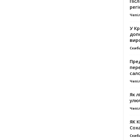
Післ
регі
Чепі
У К
доп
вир
Скиб
Пре
пер
сал
Чепі
Як л
улю
Чепі
ЯК 
Сох
Скиб