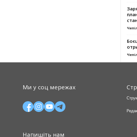
Заря
план
стан
Чепі
Боє
отр
Чепі
Ми у соц мережах
Стр
Струк
Редак
Напишіть нам