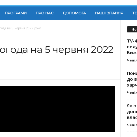
ПРОГРАМИ
ПРО НАС
ДОПОМОГА
НАШІ ВІТАННЯ
Т
года на 5 червня 2022 року
Но
TV-4
вед
огода на 5 червня 2022
Виж
Чепі
Пона
до 
хар
Чепі
Як о
доп
влас
Чепі