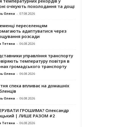
я температурних рекордів у
оні очікують похолодання та дощі
ль Олена
-
07.08.2026
ременці переселенцям
омагають адаптуватися через
ощування розсади
а Тетяна
-
06.08.2026
дставники управління транспорту
евіряють температуру повітря в
онах громадського транспорту
ль Олена
-
06.08.2026
ітня спека впливає на домашніх
бленців
ль Олена
-
06.08.2026
КЕРУВАТИ ГРОШИМА? Олександр
ацький | ЛИШЕ РАЗОМ #2
а Тетяна
-
06.08.2026