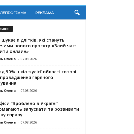
ЕЛЕПРОГРАМА
РЕКЛАМА
вини
 шукає підлітків, які стануть
учими нового проєкту «Злий чат:
ити онлайн»
ль Олена
-
07.08.2026
д 90% шкіл з усієї області готові
впровадження гарячого
чування
ль Олена
-
07.08.2026
фіси “Зроблено в Україні”
омагають запускaти та розвивати
ну справу
ль Олена
-
07.08.2026