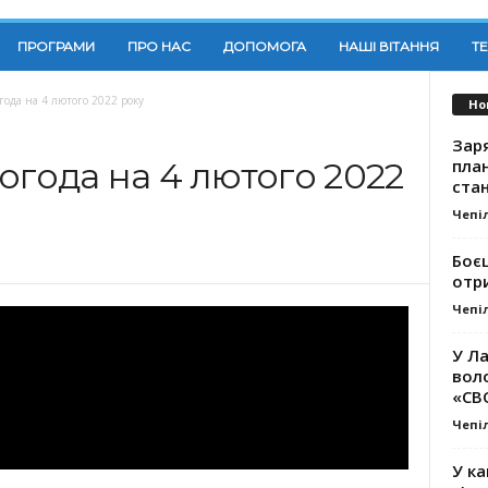
ПРОГРАМИ
ПРО НАС
ДОПОМОГА
НАШІ ВІТАННЯ
Т
года на 4 лютого 2022 року
Но
Заря
план
огода на 4 лютого 2022
стан
Чепі
Боє
отр
Чепі
У Ла
вол
«СВ
Чепі
У ка