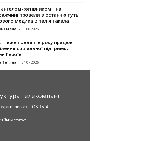
 ангелом-рятівником”: на
ражчині провели в останню путь
ового медика Віталія Гакала
ль Олена
-
03.08.2026
сті вже понад пів року працює
ілення соціальної підтримки
ин Героїв
а Тетяна
-
31.07.2026
уктура телекомпанії
тура власності ТОВ TV-4
ційний статут