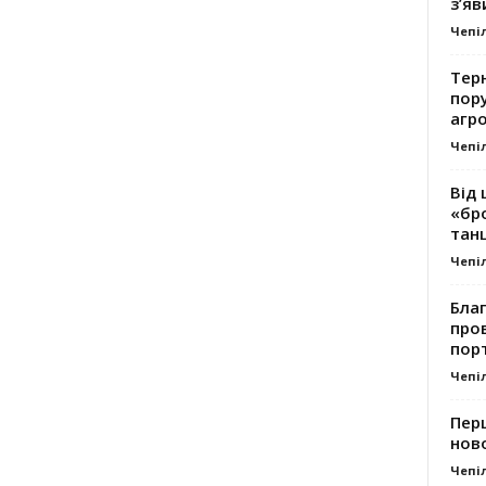
з’яв
Чепі
Тер
пору
агро
Чепі
Від 
«бро
танц
Чепі
Благ
про
пор
Чепі
Перш
ново
Чепі