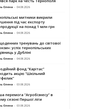
ився парк на честь Тернополя
ль Олена
-
04.08.2026
нопільські митники викрили
шення під час експорту
продукції на понад 1 млн грн
ль Олена
-
04.08.2026
щоденних тренувань до світової
нзи»: успіх тернопільських
івниць у Дубліні
ль Олена
-
04.08.2026
одійний фонд “Карітас”
водить акцію “Шкільний
тфелик”
ль Олена
-
03.08.2026
а перемога “Агробізнесу” в
му сезоні Першої ліги
ль Олена
-
03.08.2026