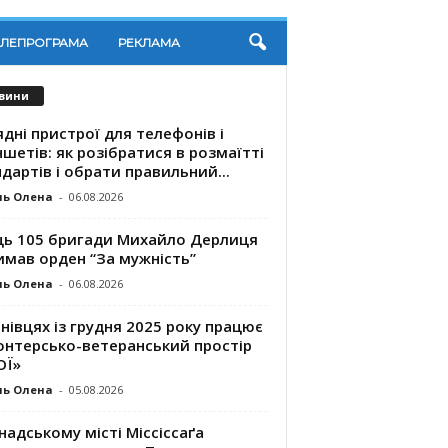
ЕЛЕПРОГРАМА
РЕКЛАМА
вини
дні пристрої для телефонів і
шетів: як розібратися в розмаїтті
дартів і обрати правильний...
ль Олена
-
06.08.2026
ць 105 бригади Михайло Дерлиця
имав орден “За мужність”
ль Олена
-
06.08.2026
нівцях із грудня 2025 року працює
онтерсько-ветеранський простір
ОЇ»
ль Олена
-
05.08.2026
надському місті Міссіссаґа