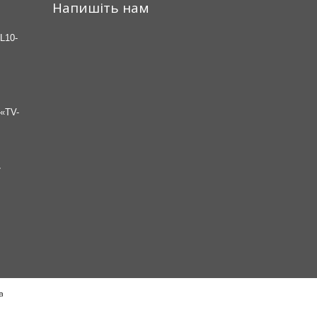
Напишіть нам
L10-
«TV-
7
а