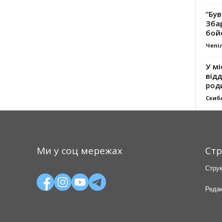
“Був
Зба
бой
Чепі
У мі
відд
род
Скиб
Ми у соц мережах
Стр
Струк
Редак