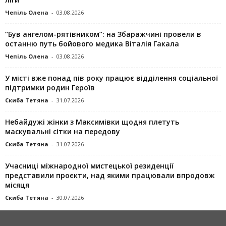
Чепіль Олена
-
03.08.2026
“Був ангелом-рятівником”: на Збаражчині провели в
останню путь бойового медика Віталія Гакала
Чепіль Олена
-
03.08.2026
У місті вже понад пів року працює відділення соціальної
підтримки родин Героїв
Скиба Тетяна
-
31.07.2026
Небайдужі жінки з Максимівки щодня плетуть
маскувальні сітки на передову
Скиба Тетяна
-
31.07.2026
Учасниці міжнародної мистецької резиденції
представили проєкти, над якими працювали впродовж
місяця
Скиба Тетяна
-
30.07.2026