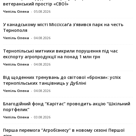
ветеранський простір «СВОЇ»
Чепіль Олена
-
05.08.2026
У канадському місті Міссіссаґа з’явився парк на честь
Тернополя
Чепіль Олена
-
04.08.2026
Тернопільські митники викрили порушення під час
експорту агропродукції на понад 1 млн грн
Чепіль Олена
-
04.08.2026
Від щоденних тренувань до світової «бронзи»: успіх
тернопільських танцівниць у Дубліні
Чепіль Олена
-
04.08.2026
Благодійний фонд “Карітас” проводить акцію “Шкільний
портфелик”
Чепіль Олена
-
03.08.2026
Перша перемога “Агробізнесу” в новому сезоні Першої
ліги