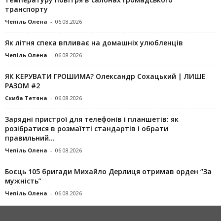
транспорту
Чепіль Олена
-
06.08.2026
Як літня спека впливає на домашніх улюбленців
Чепіль Олена
-
06.08.2026
ЯК КЕРУВАТИ ГРОШИМА? Олександр Сохацький | ЛИШЕ
РАЗОМ #2
Скиба Тетяна
-
06.08.2026
Зарядні пристрої для телефонів і планшетів: як
розібратися в розмаїтті стандартів і обрати
правильний...
Чепіль Олена
-
06.08.2026
Боєць 105 бригади Михайло Дерлиця отримав орден “За
мужність”
Чепіль Олена
-
06.08.2026