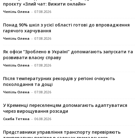
проєкту «Злий чат: Вижити онлайн»
Чепіль Олена
-
07.08.2026
Понад 90% шкіл з усієї області готові до впровадження
гарячого харчування
Чепіль Олена
-
07.08.2026
Як офіси “Зроблено в Україні” допомагають запускaти та
розвивати власну справу
Чепіль Олена
-
07.08.2026
Після температурних рекордів у регіоні очікують
похолодання та дощі
Чепіль Олена
-
07.08.2026
У Кременці переселенцям допомагають адаптуватися
через вирощування розсади
Скиба Тетяна
-
06.08.2026
Представники управління транспорту перевіряють
температуру повітря в салонах громадського