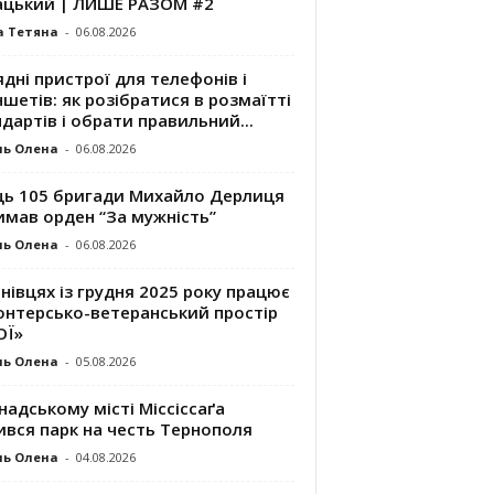
ацький | ЛИШЕ РАЗОМ #2
а Тетяна
-
06.08.2026
дні пристрої для телефонів і
шетів: як розібратися в розмаїтті
дартів і обрати правильний...
ль Олена
-
06.08.2026
ць 105 бригади Михайло Дерлиця
имав орден “За мужність”
ль Олена
-
06.08.2026
нівцях із грудня 2025 року працює
онтерсько-ветеранський простір
ОЇ»
ль Олена
-
05.08.2026
надському місті Міссіссаґа
ився парк на честь Тернополя
ль Олена
-
04.08.2026