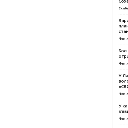
Сох
Скиб
Заря
план
стан
Чепі
Боє
отр
Чепі
У Ла
вол
«СВ
Чепі
У ка
з’яв
Чепі