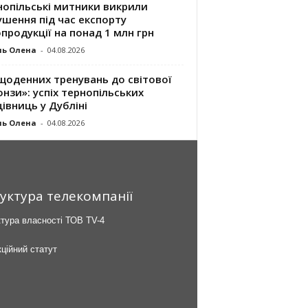
нопільські митники викрили
шення під час експорту
продукції на понад 1 млн грн
ль Олена
-
04.08.2026
щоденних тренувань до світової
нзи»: успіх тернопільських
івниць у Дубліні
ль Олена
-
04.08.2026
уктура телекомпанії
тура власності ТОВ TV-4
ційний статут