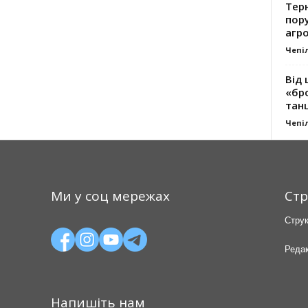
Тер
пору
агро
Чепі
Від 
«бро
танц
Чепі
Ми у соц мережах
Стр
Струк
Редак
Напишіть нам