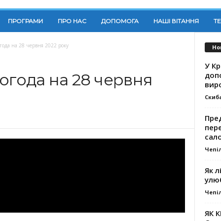
ПРОГРАМИ
ПРО НАС
ДОПОМОГА
НАШІ ВІТАННЯ
Т
года на 28 червня 2022 року
Но
У К
доп
огода на 28 червня
вир
Скиб
Пре
пер
сал
Чепі
Як л
улю
Чепі
ЯК 