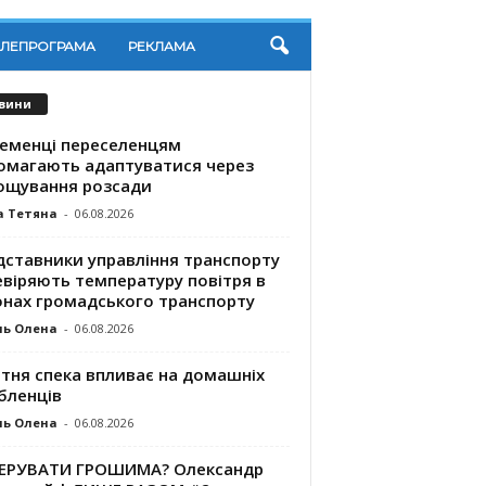
ЕЛЕПРОГРАМА
РЕКЛАМА
вини
ременці переселенцям
омагають адаптуватися через
ощування розсади
а Тетяна
-
06.08.2026
дставники управління транспорту
евіряють температуру повітря в
онах громадського транспорту
ль Олена
-
06.08.2026
ітня спека впливає на домашніх
бленців
ль Олена
-
06.08.2026
КЕРУВАТИ ГРОШИМА? Олександр