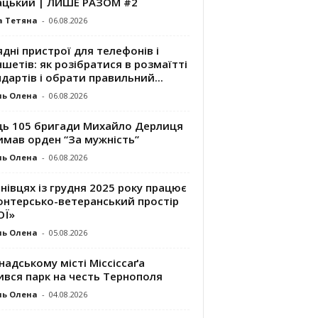
ацький | ЛИШЕ РАЗОМ #2
а Тетяна
-
06.08.2026
дні пристрої для телефонів і
шетів: як розібратися в розмаїтті
дартів і обрати правильний...
ль Олена
-
06.08.2026
ць 105 бригади Михайло Дерлиця
имав орден “За мужність”
ль Олена
-
06.08.2026
нівцях із грудня 2025 року працює
онтерсько-ветеранський простір
ОЇ»
ль Олена
-
05.08.2026
надському місті Міссіссаґа
ився парк на честь Тернополя
ль Олена
-
04.08.2026