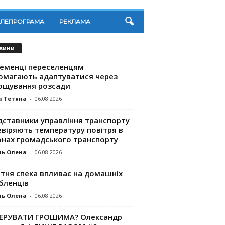
ЕЛЕПРОГРАМА
РЕКЛАМА
вини
ременці переселенцям
омагають адаптуватися через
ощування розсади
а Тетяна
-
06.08.2026
дставники управління транспорту
евіряють температуру повітря в
онах громадського транспорту
ль Олена
-
06.08.2026
ітня спека впливає на домашніх
бленців
ль Олена
-
06.08.2026
КЕРУВАТИ ГРОШИМА? Олександр