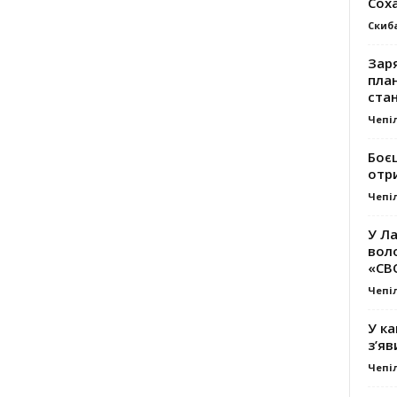
Сох
Скиб
Заря
план
стан
Чепі
Боє
отр
Чепі
У Ла
вол
«СВ
Чепі
У ка
з’яв
Чепі