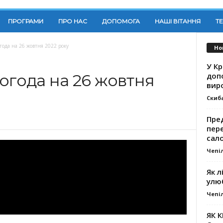
ПРОГРАМИ
ПРО НАС
ДОПОМОГА
НАШІ ВІТАННЯ
Т
года на 26 жовтня 2022 року
Но
У К
доп
огода на 26 жовтня
вир
Скиб
Пре
пер
сал
Чепі
Як л
улю
Чепі
ЯК 