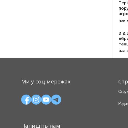
Тер
пору
агро
Чепі
Від 
«бро
танц
Чепі
Ми у соц мережах
Стр
Струк
Редак
Напишіть нам