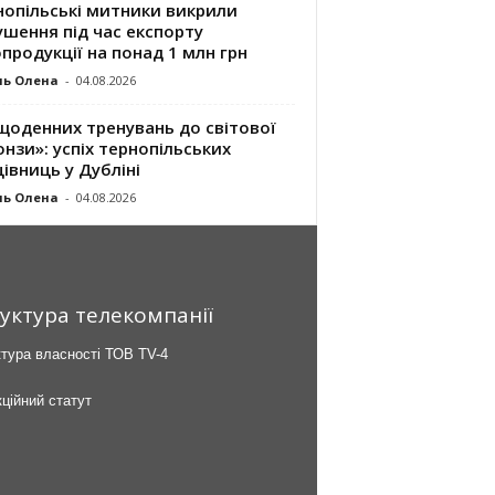
нопільські митники викрили
шення під час експорту
продукції на понад 1 млн грн
ль Олена
-
04.08.2026
щоденних тренувань до світової
нзи»: успіх тернопільських
івниць у Дубліні
ль Олена
-
04.08.2026
уктура телекомпанії
тура власності ТОВ TV-4
ційний статут