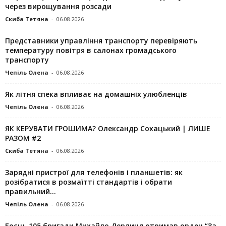
через вирощування розсади
Скиба Тетяна
-
06.08.2026
Представники управління транспорту перевіряють
температуру повітря в салонах громадського
транспорту
Чепіль Олена
-
06.08.2026
Як літня спека впливає на домашніх улюбленців
Чепіль Олена
-
06.08.2026
ЯК КЕРУВАТИ ГРОШИМА? Олександр Сохацький | ЛИШЕ
РАЗОМ #2
Скиба Тетяна
-
06.08.2026
Зарядні пристрої для телефонів і планшетів: як
розібратися в розмаїтті стандартів і обрати
правильний...
Чепіль Олена
-
06.08.2026
Боєць 105 бригади Михайло Дерлиця отримав орден “За