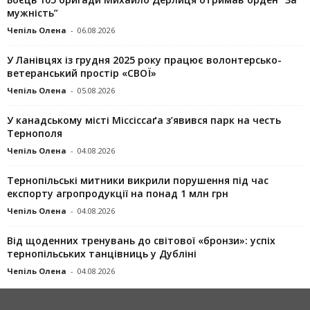
мужність”
Чепіль Олена
-
06.08.2026
У Ланівцях із грудня 2025 року працює волонтерсько-
ветеранський простір «СВОЇ»
Чепіль Олена
-
05.08.2026
У канадському місті Міссіссаґа з’явився парк на честь
Тернополя
Чепіль Олена
-
04.08.2026
Тернопільські митники викрили порушення під час
експорту агропродукції на понад 1 млн грн
Чепіль Олена
-
04.08.2026
Від щоденних тренувань до світової «бронзи»: успіх
тернопільських танцівниць у Дубліні
Чепіль Олена
-
04.08.2026