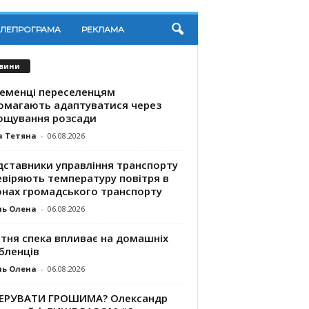
ЕЛЕПРОГРАМА
РЕКЛАМА
вини
ременці переселенцям
омагають адаптуватися через
ощування розсади
а Тетяна
-
06.08.2026
дставники управління транспорту
евіряють температуру повітря в
онах громадського транспорту
ль Олена
-
06.08.2026
ітня спека впливає на домашніх
бленців
ль Олена
-
06.08.2026
КЕРУВАТИ ГРОШИМА? Олександр