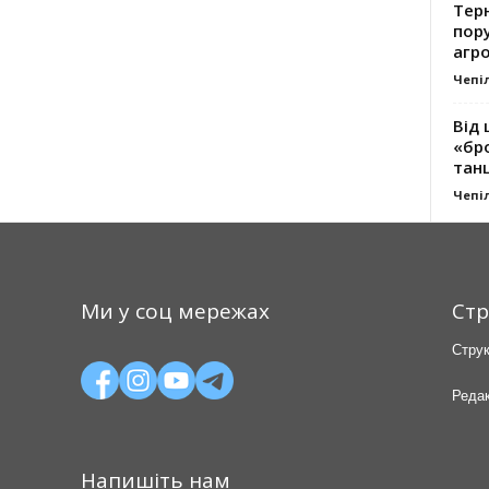
Тер
пору
агро
Чепі
Від 
«бро
танц
Чепі
Ми у соц мережах
Стр
Струк
Редак
Напишіть нам