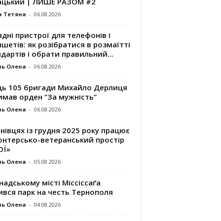
ацький | ЛИШЕ РАЗОМ #2
а Тетяна
-
06.08.2026
дні пристрої для телефонів і
шетів: як розібратися в розмаїтті
дартів і обрати правильний...
ль Олена
-
06.08.2026
ць 105 бригади Михайло Дерлиця
имав орден “За мужність”
ль Олена
-
06.08.2026
нівцях із грудня 2025 року працює
онтерсько-ветеранський простір
ОЇ»
ль Олена
-
05.08.2026
надському місті Міссіссаґа
ився парк на честь Тернополя
ль Олена
-
04.08.2026