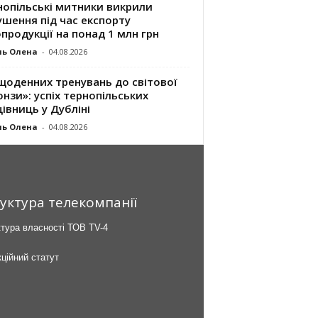
нопільські митники викрили
шення під час експорту
продукції на понад 1 млн грн
ль Олена
-
04.08.2026
щоденних тренувань до світової
нзи»: успіх тернопільських
івниць у Дубліні
ль Олена
-
04.08.2026
уктура телекомпанії
тура власності ТОВ TV-4
ційний статут