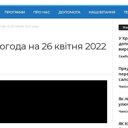
ПРОГРАМИ
ПРО НАС
ДОПОМОГА
НАШІ ВІТАННЯ
Т
года на 26 квітня 2022 року
Но
У К
доп
огода на 26 квітня 2022
вир
Скиб
Пре
пер
сал
Чепі
Як л
улю
Чепі
ЯК 