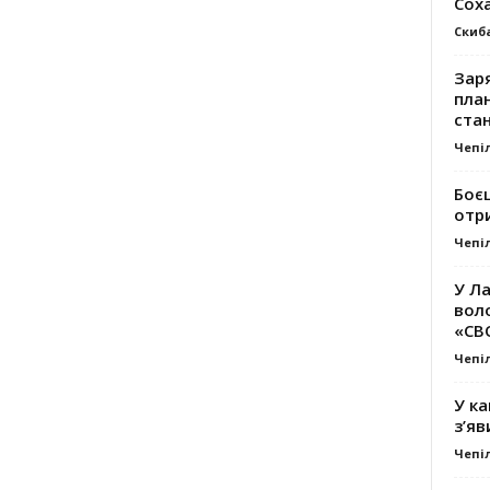
Сох
Скиб
Заря
план
стан
Чепі
Боє
отр
Чепі
У Ла
вол
«СВ
Чепі
У ка
з’яв
Чепі