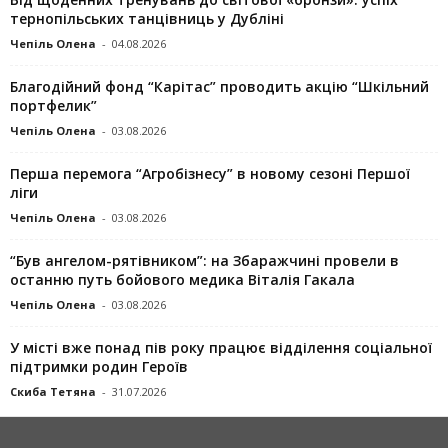
тернопільських танцівниць у Дубліні
Чепіль Олена
-
04.08.2026
Благодійний фонд “Карітас” проводить акцію “Шкільний
портфелик”
Чепіль Олена
-
03.08.2026
Перша перемога “Агробізнесу” в новому сезоні Першої
ліги
Чепіль Олена
-
03.08.2026
“Був ангелом-рятівником”: на Збаражчині провели в
останню путь бойового медика Віталія Гакала
Чепіль Олена
-
03.08.2026
У місті вже понад пів року працює відділення соціальної
підтримки родин Героїв
Скиба Тетяна
-
31.07.2026