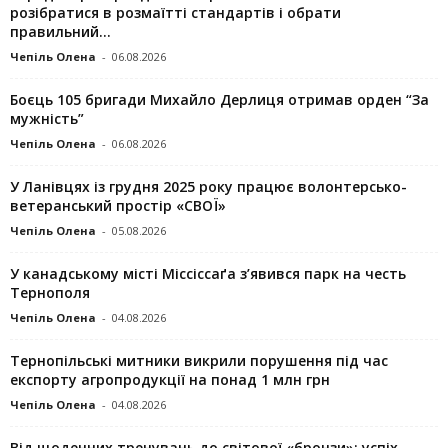
розібратися в розмаїтті стандартів і обрати
правильний...
Чепіль Олена
-
06.08.2026
Боєць 105 бригади Михайло Дерлиця отримав орден “За
мужність”
Чепіль Олена
-
06.08.2026
У Ланівцях із грудня 2025 року працює волонтерсько-
ветеранський простір «СВОЇ»
Чепіль Олена
-
05.08.2026
У канадському місті Міссіссаґа з’явився парк на честь
Тернополя
Чепіль Олена
-
04.08.2026
Тернопільські митники викрили порушення під час
експорту агропродукції на понад 1 млн грн
Чепіль Олена
-
04.08.2026
Від щоденних тренувань до світової «бронзи»: успіх