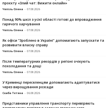
проєкту «Злий чат: Вижити онлайн»
Чепіль Олена
-
07.08.2026
Понад 90% шкіл з усієї області готові до впровадження
гарячого харчування
Чепіль Олена
-
07.08.2026
Як офіси “Зроблено в Україні” допомагають запускaти та
розвивати власну справу
Чепіль Олена
-
07.08.2026
Після температурних рекордів у регіоні очікують
похолодання та дощі
Чепіль Олена
-
07.08.2026
У Кременці переселенцям допомагають адаптуватися
через вирощування розсади
Скиба Тетяна
-
06.08.2026
Представники управління транспорту перевіряють
температуру повітря в салонах громадського