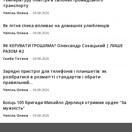
транспорту
Чепіль Олена
-
06.08.2026
Як літня спека впливає на домашніх улюбленців
Чепіль Олена
-
06.08.2026
ЯК КЕРУВАТИ ГРОШИМА? Олександр Сохацький | ЛИШЕ
РАЗОМ #2
Скиба Тетяна
-
06.08.2026
Зарядні пристрої для телефонів і планшетів: як
розібратися в розмаїтті стандартів і обрати
правильний...
Чепіль Олена
-
06.08.2026
Боєць 105 бригади Михайло Дерлиця отримав орден “За
мужність”
Чепіль Олена
-
06.08.2026