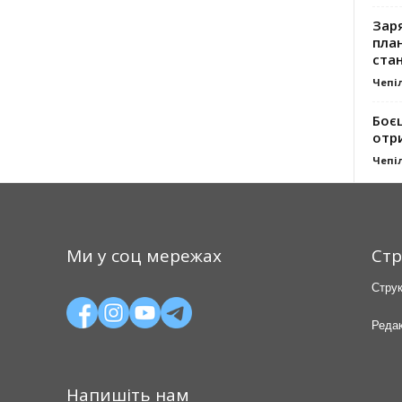
Заря
план
стан
Чепі
Боє
отр
Чепі
Ми у соц мережах
Стр
Струк
Редак
Напишіть нам