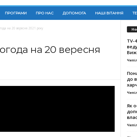
ПРОГРАМИ
ПРО НАС
ДОПОМОГА
НАШІ ВІТАННЯ
Т
года на 20 вересня 2021 року
Но
TV-4
вед
огода на 20 вересня
Виж
Чепі
Пона
до 
хар
Чепі
Як о
доп
влас
Чепі