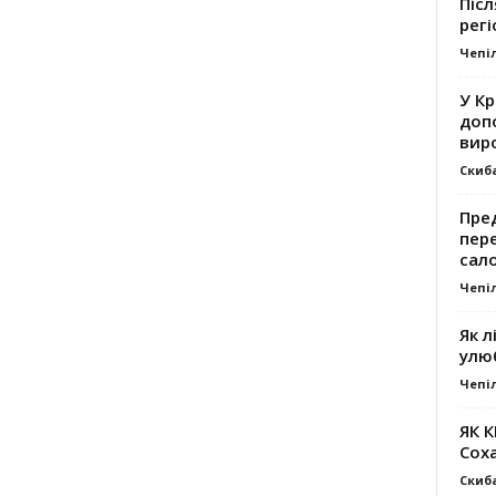
Післ
регі
Чепі
У К
доп
вир
Скиб
Пре
пер
сал
Чепі
Як л
улю
Чепі
ЯК 
Сох
Скиб