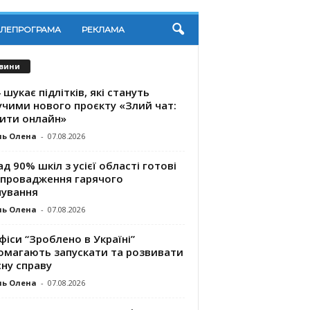
ЕЛЕПРОГРАМА
РЕКЛАМА
вини
 шукає підлітків, які стануть
учими нового проєкту «Злий чат:
ити онлайн»
ль Олена
-
07.08.2026
д 90% шкіл з усієї області готові
впровадження гарячого
чування
ль Олена
-
07.08.2026
фіси “Зроблено в Україні”
омагають запускaти та розвивати
ну справу
ль Олена
-
07.08.2026