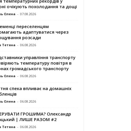
я температурних рекордів у
оні очікують похолодання та дощі
ль Олена
-
07.08.2026
ременці переселенцям
омагають адаптуватися через
ощування розсади
а Тетяна
-
06.08.2026
дставники управління транспорту
евіряють температуру повітря в
онах громадського транспорту
ль Олена
-
06.08.2026
ітня спека впливає на домашніх
бленців
ль Олена
-
06.08.2026
КЕРУВАТИ ГРОШИМА? Олександр
ацький | ЛИШЕ РАЗОМ #2
а Тетяна
-
06.08.2026