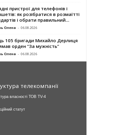
дні пристрої для телефонів і
шетів: як розібратися в розмаїтті
дартів і обрати правильний...
ль Олена
-
06.08.2026
ць 105 бригади Михайло Дерлиця
имав орден “За мужність”
ль Олена
-
06.08.2026
уктура телекомпанії
тура власності ТОВ TV-4
ційний статут