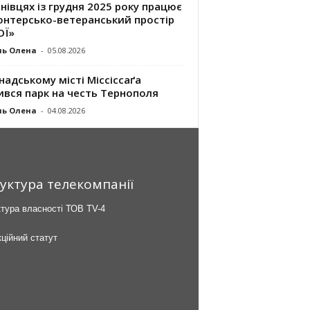
нівцях із грудня 2025 року працює
онтерсько-ветеранський простір
ОЇ»
ль Олена
-
05.08.2026
надському місті Міссіссаґа
ився парк на честь Тернополя
ль Олена
-
04.08.2026
уктура телекомпанії
тура власності ТОВ TV-4
ційний статут