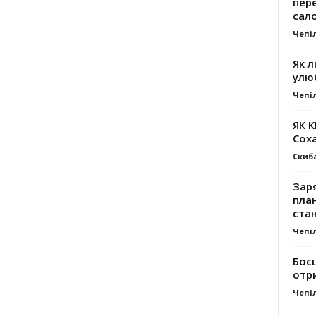
пер
сал
Чепі
Як л
улю
Чепі
ЯК 
Сох
Скиб
Заря
план
стан
Чепі
Боє
отр
Чепі