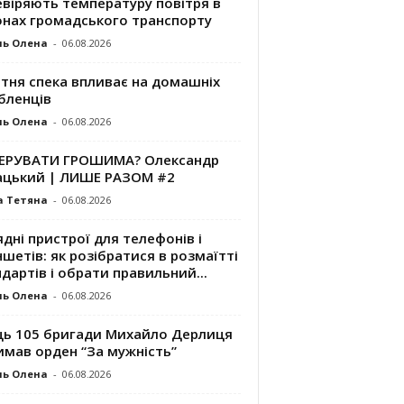
евіряють температуру повітря в
онах громадського транспорту
ль Олена
-
06.08.2026
ітня спека впливає на домашніх
бленців
ль Олена
-
06.08.2026
КЕРУВАТИ ГРОШИМА? Олександр
ацький | ЛИШЕ РАЗОМ #2
а Тетяна
-
06.08.2026
дні пристрої для телефонів і
шетів: як розібратися в розмаїтті
дартів і обрати правильний...
ль Олена
-
06.08.2026
ць 105 бригади Михайло Дерлиця
имав орден “За мужність”
ль Олена
-
06.08.2026