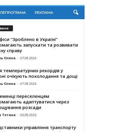
ЕЛЕПРОГРАМА
РЕКЛАМА
вини
фіси “Зроблено в Україні”
омагають запускaти та розвивати
ну справу
ль Олена
-
07.08.2026
я температурних рекордів у
оні очікують похолодання та дощі
ль Олена
-
07.08.2026
ременці переселенцям
омагають адаптуватися через
ощування розсади
а Тетяна
-
06.08.2026
дставники управління транспорту