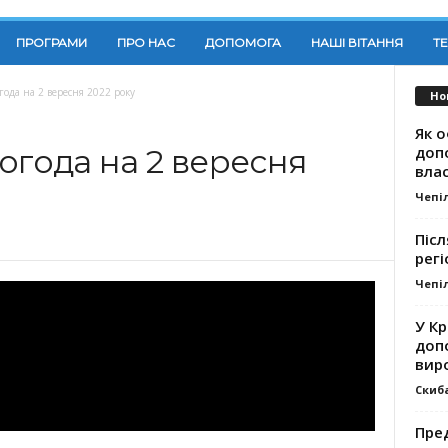
ПРОГРАМИ
ПРО НАС
ДОПОМОГА
НАШІ ВІТАННЯ
Т
года на 2 вересня 2022 року
Но
Як о
доп
огода на 2 вересня
влас
Чепі
Післ
регі
Чепі
У К
доп
вир
Скиб
Пре