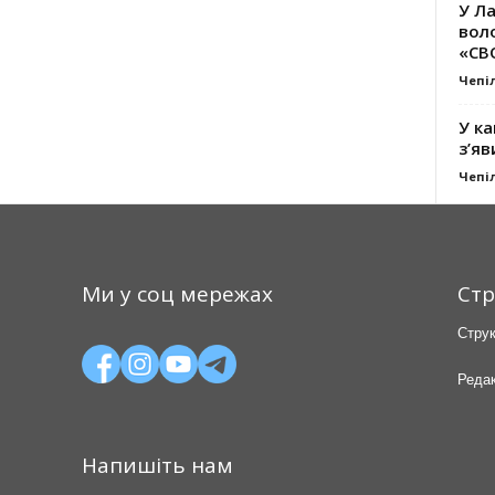
У Ла
вол
«СВ
Чепі
У ка
з’яв
Чепі
Ми у соц мережах
Стр
Струк
Редак
Напишіть нам