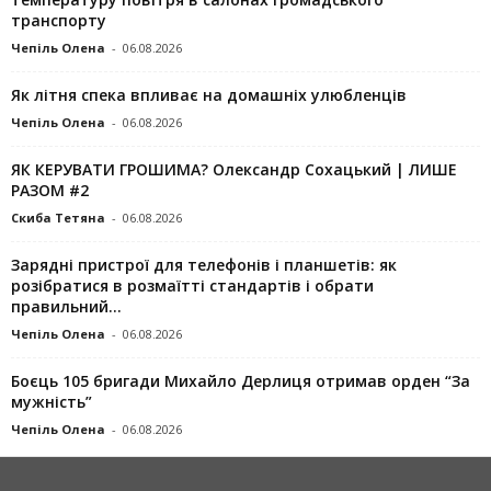
транспорту
Чепіль Олена
-
06.08.2026
Як літня спека впливає на домашніх улюбленців
Чепіль Олена
-
06.08.2026
ЯК КЕРУВАТИ ГРОШИМА? Олександр Сохацький | ЛИШЕ
РАЗОМ #2
Скиба Тетяна
-
06.08.2026
Зарядні пристрої для телефонів і планшетів: як
розібратися в розмаїтті стандартів і обрати
правильний...
Чепіль Олена
-
06.08.2026
Боєць 105 бригади Михайло Дерлиця отримав орден “За
мужність”
Чепіль Олена
-
06.08.2026