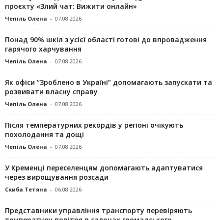
проєкту «Злий чат: Вижити онлайн»
Чепіль Олена
-
07.08.2026
Понад 90% шкіл з усієї області готові до впровадження
гарячого харчування
Чепіль Олена
-
07.08.2026
Як офіси “Зроблено в Україні” допомагають запускaти та
розвивати власну справу
Чепіль Олена
-
07.08.2026
Після температурних рекордів у регіоні очікують
похолодання та дощі
Чепіль Олена
-
07.08.2026
У Кременці переселенцям допомагають адаптуватися
через вирощування розсади
Скиба Тетяна
-
06.08.2026
Представники управління транспорту перевіряють
температуру повітря в салонах громадського