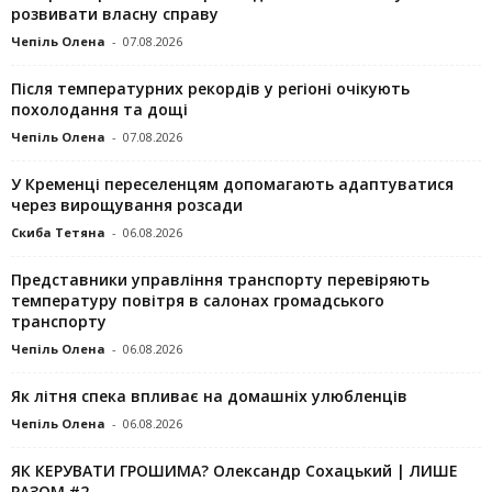
розвивати власну справу
Чепіль Олена
-
07.08.2026
Після температурних рекордів у регіоні очікують
похолодання та дощі
Чепіль Олена
-
07.08.2026
У Кременці переселенцям допомагають адаптуватися
через вирощування розсади
Скиба Тетяна
-
06.08.2026
Представники управління транспорту перевіряють
температуру повітря в салонах громадського
транспорту
Чепіль Олена
-
06.08.2026
Як літня спека впливає на домашніх улюбленців
Чепіль Олена
-
06.08.2026
ЯК КЕРУВАТИ ГРОШИМА? Олександр Сохацький | ЛИШЕ
РАЗОМ #2