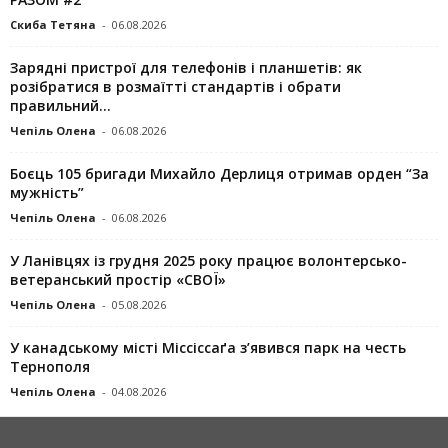
Скиба Тетяна
-
06.08.2026
Зарядні пристрої для телефонів і планшетів: як
розібратися в розмаїтті стандартів і обрати
правильний...
Чепіль Олена
-
06.08.2026
Боєць 105 бригади Михайло Дерлиця отримав орден “За
мужність”
Чепіль Олена
-
06.08.2026
У Ланівцях із грудня 2025 року працює волонтерсько-
ветеранський простір «СВОЇ»
Чепіль Олена
-
05.08.2026
У канадському місті Міссіссаґа з’явився парк на честь
Тернополя
Чепіль Олена
-
04.08.2026