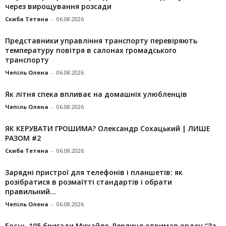
через вирощування розсади
Скиба Тетяна
-
06.08.2026
Представники управління транспорту перевіряють
температуру повітря в салонах громадського
транспорту
Чепіль Олена
-
06.08.2026
Як літня спека впливає на домашніх улюбленців
Чепіль Олена
-
06.08.2026
ЯК КЕРУВАТИ ГРОШИМА? Олександр Сохацький | ЛИШЕ
РАЗОМ #2
Скиба Тетяна
-
06.08.2026
Зарядні пристрої для телефонів і планшетів: як
розібратися в розмаїтті стандартів і обрати
правильний...
Чепіль Олена
-
06.08.2026
Боєць 105 бригади Михайло Дерлиця отримав орден “За