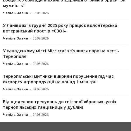
мужність”
Чепіль Олена
-
06.08.2026
У Ланівцях із грудня 2025 року працює волонтерсько-
ветеранський простір «СВОЇ»
Чепіль Олена
-
05.08.2026
У канадському місті Міссіссаґа з’явився парк на честь
Тернополя
Чепіль Олена
-
04.08.2026
Тернопільські митники викрили порушення під час
експорту агропродукції на понад 1 млн грн
Чепіль Олена
-
04.08.2026
Від щоденних тренувань до світової «бронзи»: успіх
тернопільських танцівниць у Дубліні
Чепіль Олена
-
04.08.2026