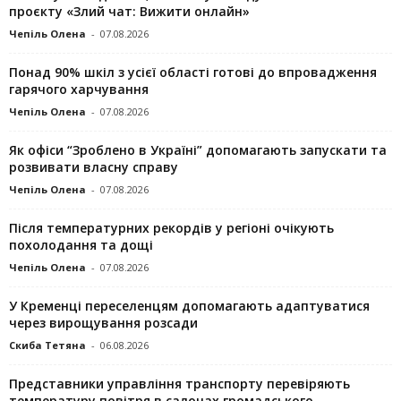
проєкту «Злий чат: Вижити онлайн»
Чепіль Олена
-
07.08.2026
Понад 90% шкіл з усієї області готові до впровадження
гарячого харчування
Чепіль Олена
-
07.08.2026
Як офіси “Зроблено в Україні” допомагають запускaти та
розвивати власну справу
Чепіль Олена
-
07.08.2026
Після температурних рекордів у регіоні очікують
похолодання та дощі
Чепіль Олена
-
07.08.2026
У Кременці переселенцям допомагають адаптуватися
через вирощування розсади
Скиба Тетяна
-
06.08.2026
Представники управління транспорту перевіряють
температуру повітря в салонах громадського