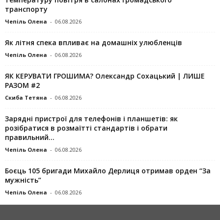
транспорту
Чепіль Олена
-
06.08.2026
Як літня спека впливає на домашніх улюбленців
Чепіль Олена
-
06.08.2026
ЯК КЕРУВАТИ ГРОШИМА? Олександр Сохацький | ЛИШЕ
РАЗОМ #2
Скиба Тетяна
-
06.08.2026
Зарядні пристрої для телефонів і планшетів: як
розібратися в розмаїтті стандартів і обрати
правильний...
Чепіль Олена
-
06.08.2026
Боєць 105 бригади Михайло Дерлиця отримав орден “За
мужність”
Чепіль Олена
-
06.08.2026