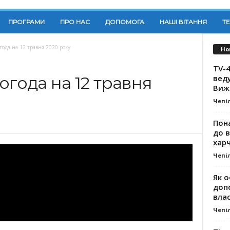
ПРОГРАМИ
ПРО НАС
ДОПОМОГА
НАШІ ВІТАННЯ
Т
года на 12 травня 2020 року
Но
TV-4
вед
огода на 12 травня
Виж
Чепі
Пона
до 
хар
Чепі
Як о
доп
влас
Чепі