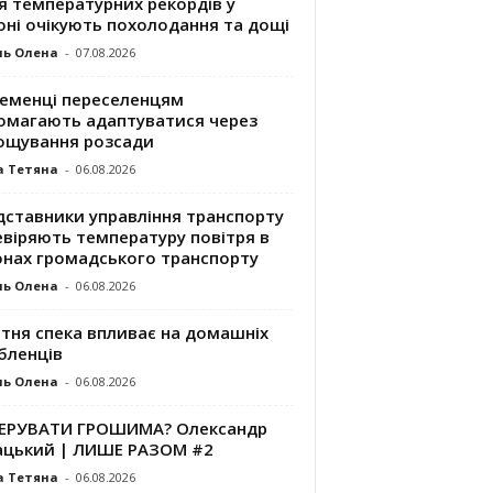
я температурних рекордів у
оні очікують похолодання та дощі
ль Олена
-
07.08.2026
ременці переселенцям
омагають адаптуватися через
ощування розсади
а Тетяна
-
06.08.2026
дставники управління транспорту
евіряють температуру повітря в
онах громадського транспорту
ль Олена
-
06.08.2026
ітня спека впливає на домашніх
бленців
ль Олена
-
06.08.2026
КЕРУВАТИ ГРОШИМА? Олександр
ацький | ЛИШЕ РАЗОМ #2
а Тетяна
-
06.08.2026