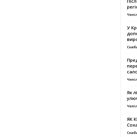
Післ
регі
Чепі
У К
доп
вир
Скиб
Пре
пер
сал
Чепі
Як л
улю
Чепі
ЯК 
Сох
Скиб