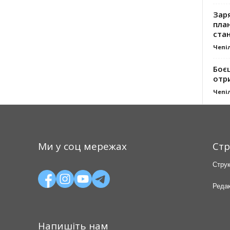
Заря
план
стан
Чепі
Боє
отр
Чепі
Ми у соц мережах
Стр
Струк
Редак
Напишіть нам