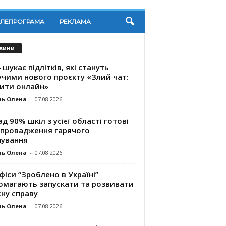
ЕЛЕПРОГРАМА
РЕКЛАМА
вини
 шукає підлітків, які стануть
учими нового проєкту «Злий чат:
ити онлайн»
ль Олена
-
07.08.2026
д 90% шкіл з усієї області готові
впровадження гарячого
чування
ль Олена
-
07.08.2026
фіси “Зроблено в Україні”
омагають запускaти та розвивати
ну справу
ль Олена
-
07.08.2026