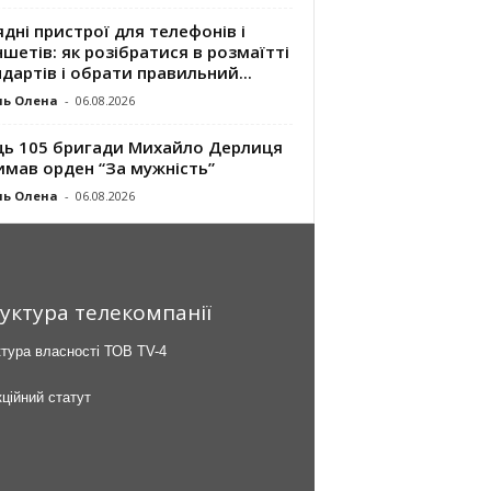
дні пристрої для телефонів і
шетів: як розібратися в розмаїтті
дартів і обрати правильний...
ль Олена
-
06.08.2026
ць 105 бригади Михайло Дерлиця
имав орден “За мужність”
ль Олена
-
06.08.2026
уктура телекомпанії
тура власності ТОВ TV-4
ційний статут