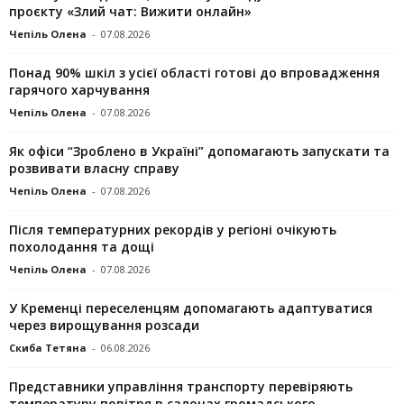
проєкту «Злий чат: Вижити онлайн»
Чепіль Олена
-
07.08.2026
Понад 90% шкіл з усієї області готові до впровадження
гарячого харчування
Чепіль Олена
-
07.08.2026
Як офіси “Зроблено в Україні” допомагають запускaти та
розвивати власну справу
Чепіль Олена
-
07.08.2026
Після температурних рекордів у регіоні очікують
похолодання та дощі
Чепіль Олена
-
07.08.2026
У Кременці переселенцям допомагають адаптуватися
через вирощування розсади
Скиба Тетяна
-
06.08.2026
Представники управління транспорту перевіряють
температуру повітря в салонах громадського