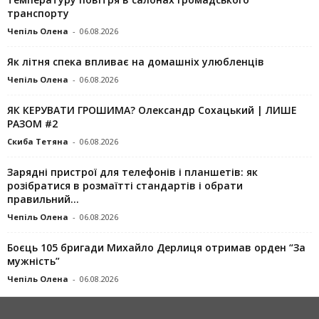
транспорту
Чепіль Олена
-
06.08.2026
Як літня спека впливає на домашніх улюбленців
Чепіль Олена
-
06.08.2026
ЯК КЕРУВАТИ ГРОШИМА? Олександр Сохацький | ЛИШЕ
РАЗОМ #2
Скиба Тетяна
-
06.08.2026
Зарядні пристрої для телефонів і планшетів: як
розібратися в розмаїтті стандартів і обрати
правильний...
Чепіль Олена
-
06.08.2026
Боєць 105 бригади Михайло Дерлиця отримав орден “За
мужність”
Чепіль Олена
-
06.08.2026