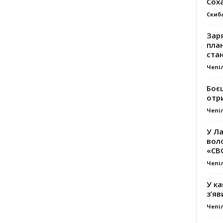
Сох
Скиб
Заря
план
стан
Чепі
Боє
отр
Чепі
У Ла
вол
«СВ
Чепі
У ка
з’яв
Чепі