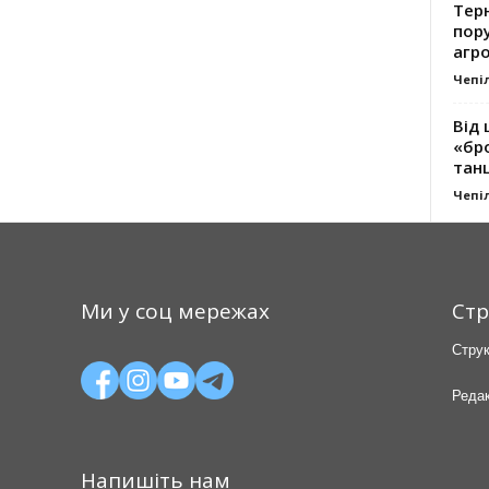
Тер
пору
агро
Чепі
Від 
«бро
танц
Чепі
Ми у соц мережах
Стр
Струк
Редак
Напишіть нам