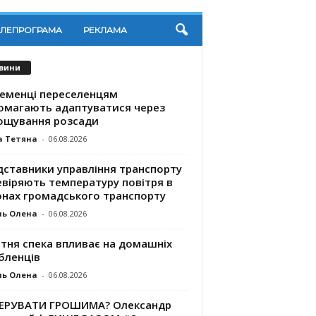
ЕЛЕПРОГРАМА
РЕКЛАМА
вини
ременці переселенцям
омагають адаптуватися через
ощування розсади
а Тетяна
-
06.08.2026
дставники управління транспорту
евіряють температуру повітря в
онах громадського транспорту
ль Олена
-
06.08.2026
ітня спека впливає на домашніх
бленців
ль Олена
-
06.08.2026
КЕРУВАТИ ГРОШИМА? Олександр