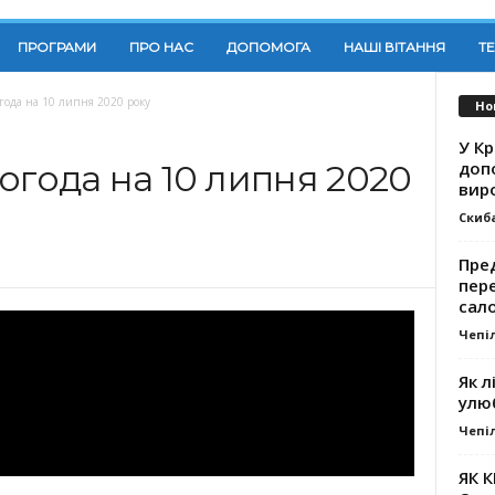
ПРОГРАМИ
ПРО НАС
ДОПОМОГА
НАШІ ВІТАННЯ
Т
года на 10 липня 2020 року
Но
У К
доп
огода на 10 липня 2020
вир
Скиб
Пре
пер
сал
Чепі
Як л
улю
Чепі
ЯК 