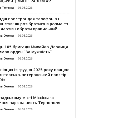
ацький | ЛИШЕ РАЗОМ #2
а Тетяна
-
06.08.2026
дні пристрої для телефонів і
шетів: як розібратися в розмаїтті
дартів і обрати правильний...
ль Олена
-
06.08.2026
ць 105 бригади Михайло Дерлиця
имав орден “За мужність”
ль Олена
-
06.08.2026
нівцях із грудня 2025 року працює
онтерсько-ветеранський простір
ОЇ»
ль Олена
-
05.08.2026
надському місті Міссіссаґа
ився парк на честь Тернополя
ль Олена
-
04.08.2026