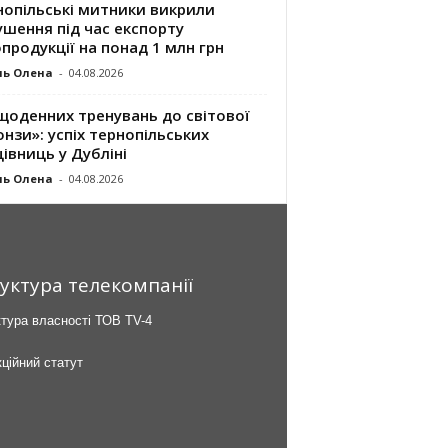
нопільські митники викрили
шення під час експорту
продукції на понад 1 млн грн
ль Олена
-
04.08.2026
щоденних тренувань до світової
нзи»: успіх тернопільських
івниць у Дубліні
ль Олена
-
04.08.2026
уктура телекомпанії
тура власності ТОВ TV-4
ційний статут