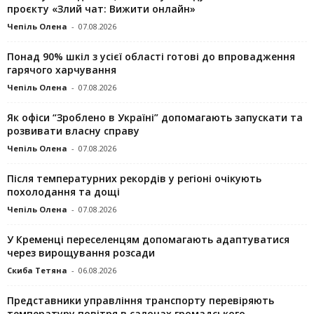
проєкту «Злий чат: Вижити онлайн»
Чепіль Олена
-
07.08.2026
Понад 90% шкіл з усієї області готові до впровадження
гарячого харчування
Чепіль Олена
-
07.08.2026
Як офіси “Зроблено в Україні” допомагають запускaти та
розвивати власну справу
Чепіль Олена
-
07.08.2026
Після температурних рекордів у регіоні очікують
похолодання та дощі
Чепіль Олена
-
07.08.2026
У Кременці переселенцям допомагають адаптуватися
через вирощування розсади
Скиба Тетяна
-
06.08.2026
Представники управління транспорту перевіряють
температуру повітря в салонах громадського