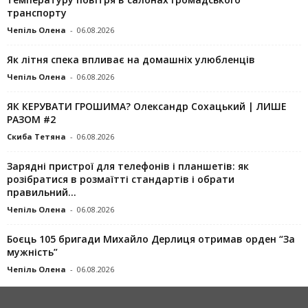
транспорту
Чепіль Олена
-
06.08.2026
Як літня спека впливає на домашніх улюбленців
Чепіль Олена
-
06.08.2026
ЯК КЕРУВАТИ ГРОШИМА? Олександр Сохацький | ЛИШЕ
РАЗОМ #2
Скиба Тетяна
-
06.08.2026
Зарядні пристрої для телефонів і планшетів: як
розібратися в розмаїтті стандартів і обрати
правильний...
Чепіль Олена
-
06.08.2026
Боєць 105 бригади Михайло Дерлиця отримав орден “За
мужність”
Чепіль Олена
-
06.08.2026