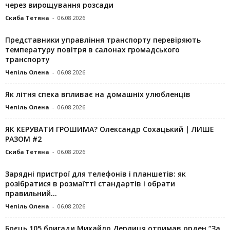
через вирощування розсади
Скиба Тетяна
-
06.08.2026
Представники управління транспорту перевіряють
температуру повітря в салонах громадського
транспорту
Чепіль Олена
-
06.08.2026
Як літня спека впливає на домашніх улюбленців
Чепіль Олена
-
06.08.2026
ЯК КЕРУВАТИ ГРОШИМА? Олександр Сохацький | ЛИШЕ
РАЗОМ #2
Скиба Тетяна
-
06.08.2026
Зарядні пристрої для телефонів і планшетів: як
розібратися в розмаїтті стандартів і обрати
правильний...
Чепіль Олена
-
06.08.2026
Боєць 105 бригади Михайло Дерлиця отримав орден “За