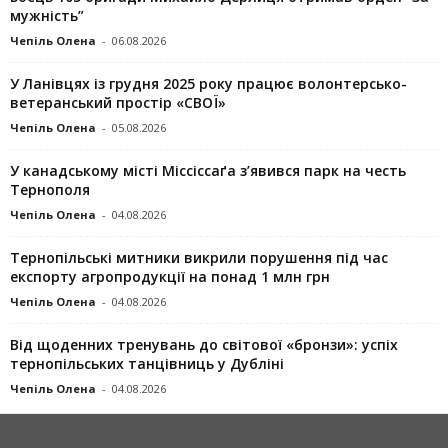
мужність”
Чепіль Олена
-
06.08.2026
У Ланівцях із грудня 2025 року працює волонтерсько-
ветеранський простір «СВОЇ»
Чепіль Олена
-
05.08.2026
У канадському місті Міссіссаґа з’явився парк на честь
Тернополя
Чепіль Олена
-
04.08.2026
Тернопільські митники викрили порушення під час
експорту агропродукції на понад 1 млн грн
Чепіль Олена
-
04.08.2026
Від щоденних тренувань до світової «бронзи»: успіх
тернопільських танцівниць у Дубліні
Чепіль Олена
-
04.08.2026