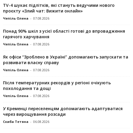
TV-4 шукає підлітків, які стануть ведучими нового
проєкту «Злий чат: Вижити онлайн»
Чепіль Олена
-
07.08.2026
Понад 90% шкіл з усієї області готові до впровадження
гарячого харчування
Чепіль Олена
-
07.08.2026
Як офіси “Зроблено в Україні” допомагають запускaти та
розвивати власну справу
Чепіль Олена
-
07.08.2026
Після температурних рекордів у регіоні очікують
похолодання та дощі
Чепіль Олена
-
07.08.2026
У Кременці переселенцям допомагають адаптуватися
через вирощування розсади
Скиба Тетяна
-
06.08.2026