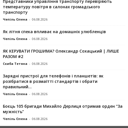
Представники управління транспорту перевіряють
температуру повітря в салонах громадського
транспорту
Чепіль Олена
-
06.08.2026
Як літня спека впливає на домашніх улюбленців
Чепіль Олена
-
06.08.2026
ЯК КЕРУВАТИ ГРОШИМА? Олександр Сохацький | ЛИШЕ
РАЗОМ #2
Скиба Тетяна
-
06.08.2026
Зарядні пристрої для телефонів і планшетів: як
розібратися в розмаїтті стандартів і обрати
правильний...
Чепіль Олена
-
06.08.2026
Боєць 105 бригади Михайло Дерлиця отримав орден “За
мужність”
Чепіль Олена
-
06.08.2026