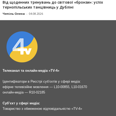
Від щоденних тренувань до світової «бронзи»: успіх
тернопільських танцівниць у Дубліні
Чепіль Олена
-
04.08.2026
Телеканал та онлайн-медіа «TV-4»
Ідентифікатори в Реєстрі суб’єктів у сфері медіа:
ефірне телевізійне мовлення — L10-00855, L10-01670
онлайн-медіа — R10-02185
Суб’єкт у сфері медіа:
Товариство з обмеженою відповідальністю «TV-4»