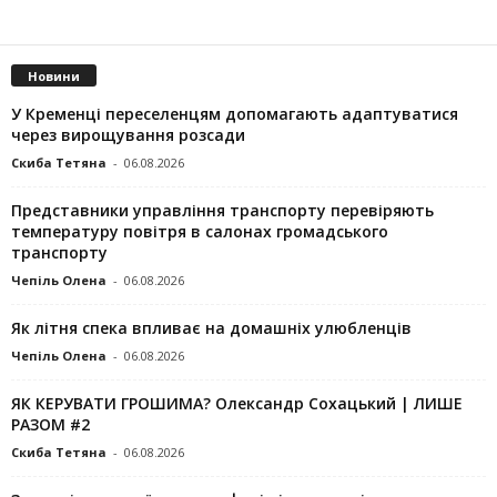
Новини
У Кременці переселенцям допомагають адаптуватися
через вирощування розсади
Скиба Тетяна
-
06.08.2026
Представники управління транспорту перевіряють
температуру повітря в салонах громадського
транспорту
Чепіль Олена
-
06.08.2026
Як літня спека впливає на домашніх улюбленців
Чепіль Олена
-
06.08.2026
ЯК КЕРУВАТИ ГРОШИМА? Олександр Сохацький | ЛИШЕ
РАЗОМ #2
Скиба Тетяна
-
06.08.2026