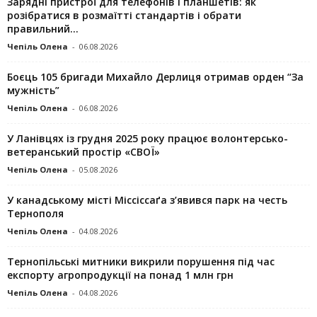
Зарядні пристрої для телефонів і планшетів: як
розібратися в розмаїтті стандартів і обрати
правильний...
Чепіль Олена
-
06.08.2026
Боєць 105 бригади Михайло Дерлиця отримав орден “За
мужність”
Чепіль Олена
-
06.08.2026
У Ланівцях із грудня 2025 року працює волонтерсько-
ветеранський простір «СВОЇ»
Чепіль Олена
-
05.08.2026
У канадському місті Міссіссаґа з’явився парк на честь
Тернополя
Чепіль Олена
-
04.08.2026
Тернопільські митники викрили порушення під час
експорту агропродукції на понад 1 млн грн
Чепіль Олена
-
04.08.2026