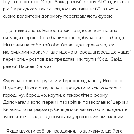
Група волонтерів “Схід і Захід разом” в зону АТО їздить вже
рік. За рахунком таких поїздок вже більше 60, а вже у
сьоме волонтери допомогу переправляють фурою.
– Да, тяжко зараз. Бізнес трохи не йде, зовсім інакша
ситуація в країні, бо ж бачимо, що відбувається на Сході.
Ми взяли на себе той обов’язок і далі крокуємо, хоч
маленькими кроками, але йдемо вперед, вперед, до нашої
перемоги, – розповідає представник групи “Схід і Захід
разом” Василь Конько.
Фуру частково загрузили у Тернополі, далі – у Вишнівці і
Шумську. Цього разу везуть продукти: м’ясні консерви,
городину, борошно, крупи, а також літню форму.
Допомагали волонтерам і парафіяни православної церкви
Київського патріархату. Священики закликають людей: не
зупинятися і надалі допомагати українським військовим.
– Якщо шукати собі виправдання, то звичайно, що його