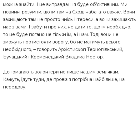
можна знайти. І це виправдання буде об’єктивним. Ми
повинні розуміти, що їм там на Сході набагато важче. Вони
захищають там не просто чиїсь інтереси, а вони захищають
нас з вами. І забути про них, не дати те, що їм необхідно,
то це буде погано не тільки їм, а і нам. Тоді вони не
зможуть протистояти ворогу, бо не матимуть всього
необхідного, – говорить Архієпископ Тернопільський,
Бучацький і Кременецький Владика Нестор.
Допомагають волонтери не лише нашим землякам.
Кажуть, їдуть туди, де провізія потрібна найбільше, на
передову.