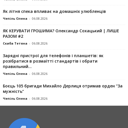
Як літня спека впливає на домашніх улюбленців
Чепіль Олена
-
06.08.2026
ЯК КЕРУВАТИ ГРОШИМА? Олександр Сохацький | ЛИШЕ
РАЗОМ #2
Скиба Тетяна
-
06.08.2026
Зарядні пристрої для телефонів і планшетів: як
розібратися в розмаїтті стандартів і обрати
правильний...
Чепіль Олена
-
06.08.2026
Боєць 105 бригади Михайло Дерлиця отримав орден “За
мужність”
Чепіль Олена
-
06.08.2026