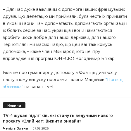
– Для нас дуже важливим є допомога наших французьких
друзів. Цю делегацію ми приймали, була честь їх приймати
в Україні і вони нам допомагають, допомагають організації і
їх болить серце за нас, українців і вони намагаються
зробити щось добре для нашої держави, для нашого
Тернопілля і ми маємо надію, що цей вантаж комусь
допоможе, – каже член Міжнародного центру
впровадження програм ЮНЕСКО Володимир Бліхар.
Більше про гуманітарну допомогу з Франції дивіться у
наступному випуску програми Галини Мацейків
“Погляд
зблизька”
на каналі Tv-4.
Новини
TV-4 шукає підлітків, які стануть ведучими нового
проєкту «Злий чат: Вижити онлайн»
Чепіль Олена
-
07.08.2026