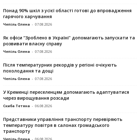
Понад 90% шкіл з усієї області готові до впровадження
гарячого харчування
Чепіль Олена
-
07.08.2026
Як офіси “Зроблено в Україні” допомагають запускaти та
розвивати власну справу
Чепіль Олена
-
07.08.2026
Після температурних рекордів у регіоні очікують
похолодання та дощі
Чепіль Олена
-
07.08.2026
У Кременці переселенцям допомагають адаптуватися
через вирощування розсади
Скиба Тетяна
-
06.08.2026
Представники управління транспорту перевіряють
температуру повітря в салонах громадського
транспорту
Чепіль Олена
-
06.08.2026