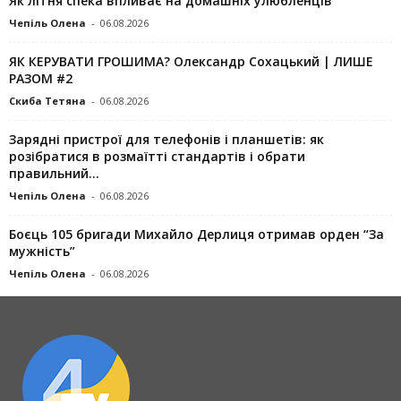
Як літня спека впливає на домашніх улюбленців
Чепіль Олена
-
06.08.2026
ЯК КЕРУВАТИ ГРОШИМА? Олександр Сохацький | ЛИШЕ
РАЗОМ #2
Скиба Тетяна
-
06.08.2026
Зарядні пристрої для телефонів і планшетів: як
розібратися в розмаїтті стандартів і обрати
правильний...
Чепіль Олена
-
06.08.2026
Боєць 105 бригади Михайло Дерлиця отримав орден “За
мужність”
Чепіль Олена
-
06.08.2026