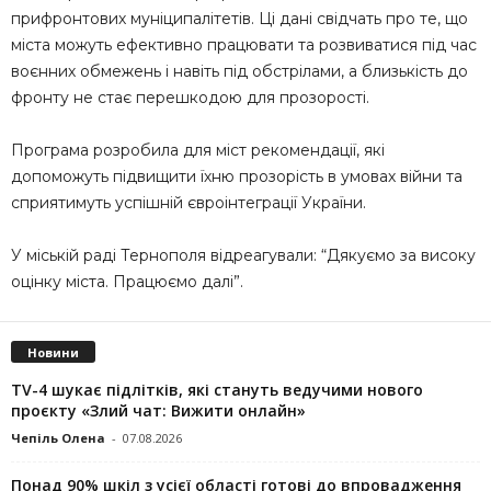
прифронтових муніципалітетів. Ці дані свідчать про те, що
міста можуть ефективно працювати та розвиватися під час
воєнних обмежень і навіть під обстрілами, а близькість до
фронту не стає перешкодою для прозорості.
Програма розробила для міст рекомендації, які
допоможуть підвищити їхню прозорість в умовах війни та
сприятимуть успішній євроінтеграції України.
У міській раді Тернополя відреагували: “Дякуємо за високу
оцінку міста. Працюємо далі”.
Новини
TV-4 шукає підлітків, які стануть ведучими нового
проєкту «Злий чат: Вижити онлайн»
Чепіль Олена
-
07.08.2026
Понад 90% шкіл з усієї області готові до впровадження