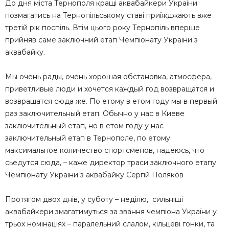
До дня міста Тернополя кращі аквабайкери України
позмагатись на Тернопільському ставі приїжджають вже
третій рік поспіль. Втім цього року Тернопіль вперше
прийняв саме заключний етап Чемпіонату України з
аквабайку.
Мы очень рады, очень хорошая обстановка, атмосфера,
приветливые люди и хочется каждый год возвращатся и
возвращатся сюда же. По етому в етом году мы в первый
раз заключительный етап. Обычно у нас в Киеве
заключительный етап, но в етом году у нас
заключительный етап в Тернополе, по етому
максимальное количество спортсменов, надеюсь, что
сьедутся сюда, – каже директор траси заключного етапу
Чемпіонату України з аквабайку Сергій Поляков
Протягом двох днів, у суботу – неділю, сильніші
аквабайкери змагатимуться за звання чемпіона України у
трьох номінаціях – паралельний слалом, кільцеві гонки, та