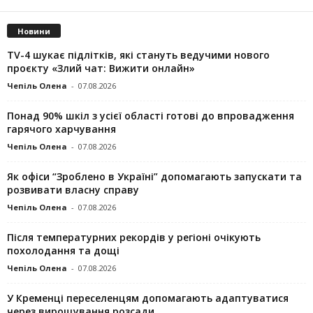
Новини
TV-4 шукає підлітків, які стануть ведучими нового
проєкту «Злий чат: Вижити онлайн»
Чепіль Олена
-
07.08.2026
Понад 90% шкіл з усієї області готові до впровадження
гарячого харчування
Чепіль Олена
-
07.08.2026
Як офіси “Зроблено в Україні” допомагають запускaти та
розвивати власну справу
Чепіль Олена
-
07.08.2026
Після температурних рекордів у регіоні очікують
похолодання та дощі
Чепіль Олена
-
07.08.2026
У Кременці переселенцям допомагають адаптуватися
через вирощування розсади