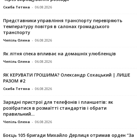
Скиба Тетяна
-
06.08.2026
Представники управління транспорту перевіряють
температуру повітря в салонах громадського
транспорту
Чепіль Олена
-
06.08.2026
Як літня спека впливає на домашніх улюбленців
Чепіль Олена
-
06.08.2026
ЯК КЕРУВАТИ ГРОШИМА? Олександр Сохацький | ЛИШЕ
РАЗОМ #2
Скиба Тетяна
-
06.08.2026
Зарядні пристрої для телефонів і планшетів: як
розібратися в розмаїтті стандартів і обрати
правильний...
Чепіль Олена
-
06.08.2026
Боєць 105 бригади Михайло Дерлиця отримав орден “За