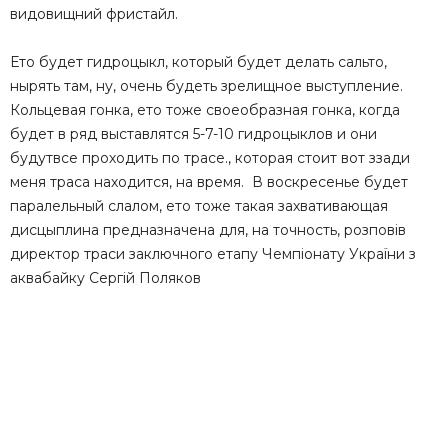
видовищний фристайл.
Ето будет гидроцыкл, который будет делать сальто,
нырять там, ну, очень будеть зрелищное выступление.
Кольцевая гонка, ето тоже своеобразная гонка, когда
будет в ряд выставлятся 5-7-10 гидроцыклов и они
будутвсе проходить по трасе., которая стоит вот ззади
меня траса находится, на время. В воскресенье будет
паралельный слалом, ето тоже такая захвативающая
дисцыплина предназначена для, на точность, розповів
директор траси заключного етапу Чемпіонату України з
аквабайку Сергій Поляков