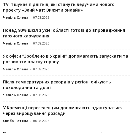
TV-4 шукає підлітків, які стануть ведучими нового
проєкту «Злий чат: Вижити онлайн»
Чепіль Олена
-
07.08.2026
Понад 90% шкіл з усієї області готові до впровадження
гарячого харчування
Чепіль Олена
-
07.08.2026
Як офіси “Зроблено в Україні” допомагають запускaти та
розвивати власну справу
Чепіль Олена
-
07.08.2026
Після температурних рекордів у регіоні очікують
похолодання та дощі
Чепіль Олена
-
07.08.2026
У Кременці переселенцям допомагають адаптуватися
через вирощування розсади
Скиба Тетяна
-
06.08.2026