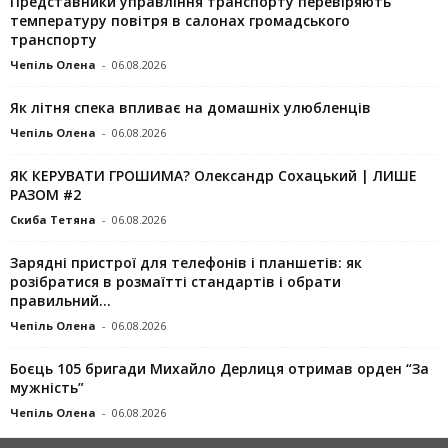
Представники управління транспорту перевіряють
температуру повітря в салонах громадського
транспорту
Чепіль Олена
-
06.08.2026
Як літня спека впливає на домашніх улюбленців
Чепіль Олена
-
06.08.2026
ЯК КЕРУВАТИ ГРОШИМА? Олександр Сохацький | ЛИШЕ
РАЗОМ #2
Скиба Тетяна
-
06.08.2026
Зарядні пристрої для телефонів і планшетів: як
розібратися в розмаїтті стандартів і обрати
правильний...
Чепіль Олена
-
06.08.2026
Боєць 105 бригади Михайло Дерлиця отримав орден “За
мужність”
Чепіль Олена
-
06.08.2026